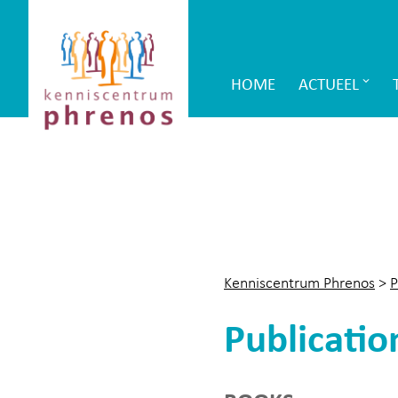
Site-
Kenniscentrum
header
Phrenos
HOME
ACTUEEL
Main
website
Navigation
Kenniscentrum Phrenos
>
P
Publicatio