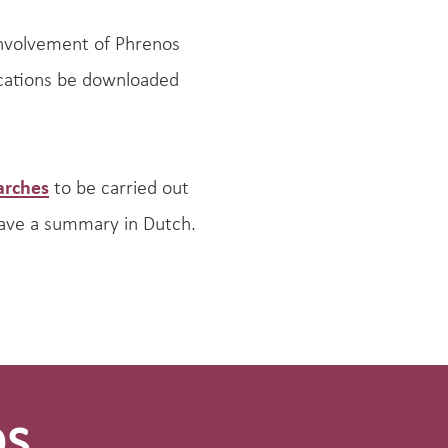
involvement of Phrenos
lications be downloaded
arches
to be carried out
 have a summary in Dutch.
os