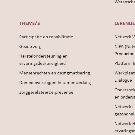
Wetenschap
THEMA’S
LEREND
Participatie en rehabilitatie
Netwerk V
Goede zorg
NIPA (Net
Producton
Herstelondersteuning en
ervaringsdeskundigheid
Platform I
Mensenrechten en destigmatisering
Werkplaat
Dialogue
Domeinoverstijgende samenwerking
Onderzoek
Zorggerelateerde preventie
en onders
Netwerk Le
gezondhei
Netwerk H
ervarings