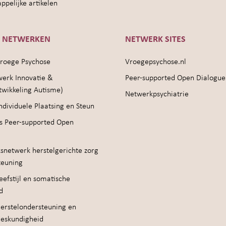
pelijke artikelen
E NETWERKEN
NETWERK SITES
roege Psychose
Vroegepsychose.nl
werk Innovatie &
Peer-supported Open Dialogue
twikkeling Autisme)
Netwerkpsychiatrie
ndividuele Plaatsing en Steun
s Peer-supported Open
snetwerk herstelgerichte zorg
teuning
efstijl en somatische
d
erstelondersteuning en
deskundigheid