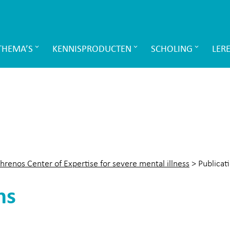
THEMA’S
KENNISPRODUCTEN
SCHOLING
LER
hrenos Center of Expertise for severe mental illness
>
Publicat
ns