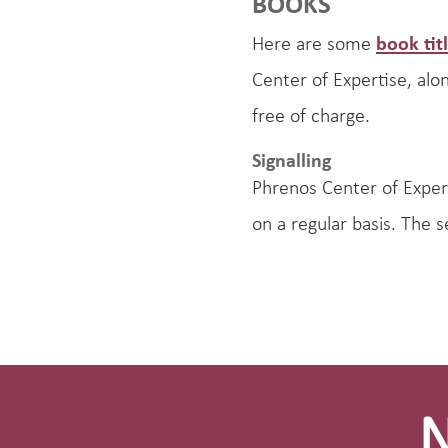
BOOKS
Here are some
book tit
Center of Expertise, alo
free of charge.
Signalling
Phrenos Center of Exper
on a regular basis. The 
Site-
footer
N