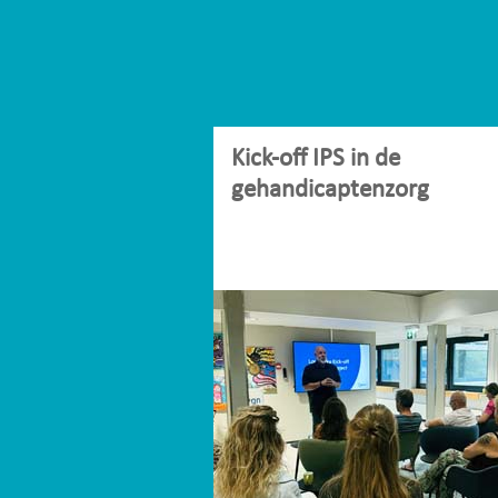
Kick-off IPS in de
gehandicaptenzorg