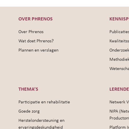
OVER PHRENOS
KENNIS
Over Phrenos
Publicatie
Wat doet Phrenos?
Kwaliteit
Plannen en verslagen
Onderzoek
Methodie
Wetenschap
THEMA’S
LEREND
Participatie en rehabilitatie
Netwerk V
Goede zorg
NIPA (Net
Producton
Herstelondersteuning en
ervaringsdeskundigheid
Platform I