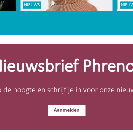
NIEUWS
NIEU
ieuwsbrief Phren
op de hoogte en schrijf je in voor onze nieu
Aanmelden