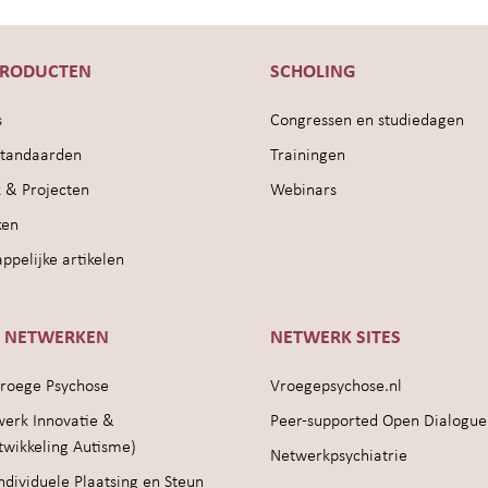
PRODUCTEN
SCHOLING
s
Congressen en studiedagen
sstandaarden
Trainingen
 & Projecten
Webinars
ken
pelijke artikelen
E NETWERKEN
NETWERK SITES
roege Psychose
Vroegepsychose.nl
werk Innovatie &
Peer-supported Open Dialogue
twikkeling Autisme)
Netwerkpsychiatrie
ndividuele Plaatsing en Steun