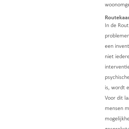
woonomgev
Routekaar
In de Rou
problemen 
een invent
niet ieder
intervent
psychisch
is, wordt 
Voor dit l
mensen me
mogelijkhe