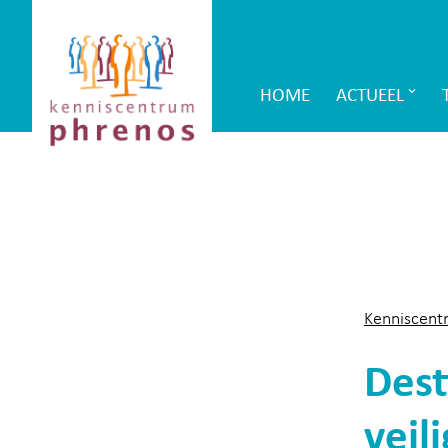
Site-
Kenniscentrum
header
Phrenos
HOME
ACTUEEL
Main
website
Navigation
Kenniscent
Dest
veil