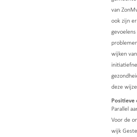
van ZonMw.
ook zijn e
gevoelens 
problemen
wijken van
initiatie
gezondhei
deze wijz
Positieve 
Parallel a
Voor de on
wijk Geste