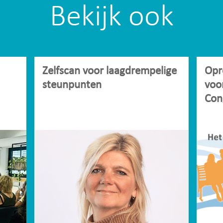
Bekijk ook
Zelfscan voor laagdrempelige
Opr
steunpunten
voo
Con