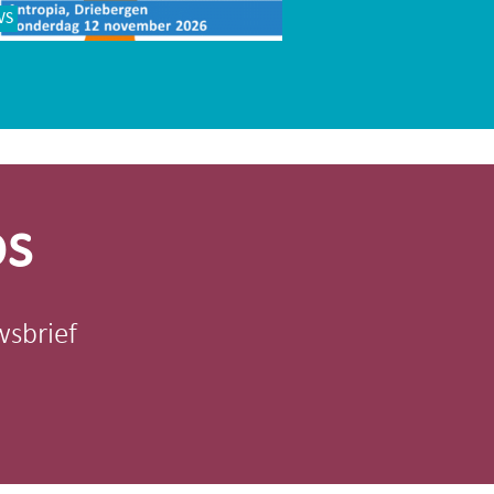
WS
os
wsbrief