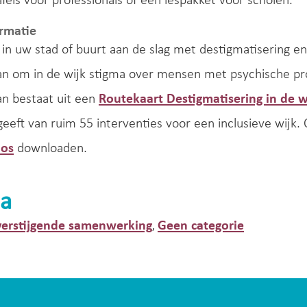
fels voor professionals of een lespakket voor scholen.
rmatie
 in uw stad of buurt aan de slag met destigmatisering en 
an om in de wijk stigma over mensen met psychische pr
an bestaat uit een
Routekaart Destigmatisering in de w
geeft van ruim 55 interventies voor een inclusieve wijk.
nos
downloaden.
a
erstijgende samenwerking
Geen categorie
,