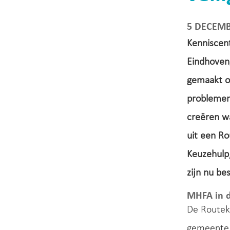
5 DECEMB
Kenniscen
Eindhoven
gemaakt o
problemen
creëren wa
uit een Ro
Keuzehulp,
zijn nu be
MHFA in d
De Routeka
gemeente 