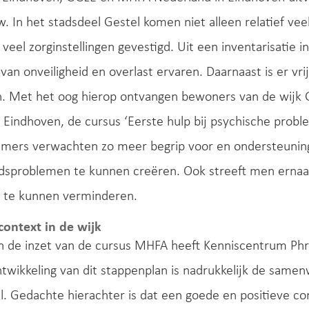
 In het stadsdeel Gestel komen niet alleen relatief v
r veel zorginstellingen gevestigd. Uit een inventarisatie 
van onveiligheid en overlast ervaren. Daarnaast is er v
. Met het oog hierop ontvangen bewoners van de wijk Ge
 Eindhoven, de cursus ‘Eerste hulp bij psychische proble
fnemers verwachten zo meer begrip voor en ondersteun
dsproblemen te kunnen creëren. Ook streeft men ernaar
e te kunnen verminderen.
context in de wijk
an de inzet van de cursus MHFA heeft Kenniscentrum Ph
twikkeling van dit stappenplan is nadrukkelijk de sam
l. Gedachte hierachter is dat een goede en positieve co