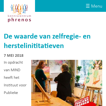
Site-
Kenniscentrum
☰ Menu
header
Phrenos
website
De waarde van zelfregie- en
herstelinititatieven
7 MEI 2018
In opdracht
van MIND
heeft het
Instituut voor
Publieke