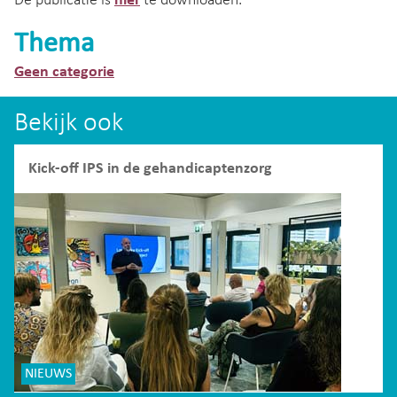
De publicatie is
hier
te downloaden.
Thema
Geen categorie
Bekijk ook
Kick-off IPS in de gehandicaptenzorg
NIEUWS