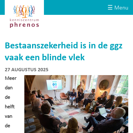
Site-
Kenniscentrum
☰ Menu
header
Phrenos
website
Bestaanszekerheid is in de ggz
vaak een blinde vlek
27 AUGUSTUS 2025
Meer
dan
de
helft
van
de