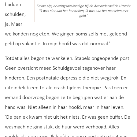
hadden
Emine Alp, ervaringsdeskundige bij de Armoedecoalitie Utrecht
‘Ik was niet aan het herstellen, ik was aan het metselen met
schulden,
geld.’
ja. Maar
we konden nog eten. We gingen soms zelfs met geleend
geld op vakantie. In mijn hoofd was dat normaal.’
Totdat alles begon te wankelen. Stapels ongeopende post.
Geen overzicht meer. Schuldgevoel tegenover haar
kinderen. Een postnatale depressie die niet wegtrok. En
uiteindelijk een totale crash tijdens therapie. Pas toen er
iemand doorvroeg begon ze te begrijpen wat er aan de
hand was. Niet alleen in haar hoofd, maar in haar leven.
‘De paniek kwam niet uit het niets. Er was geen buffer. De
wasmachine ging stuk, de huur werd verhoogd. Alles
voelde als een crisis. Ik leefde in een constante staat van