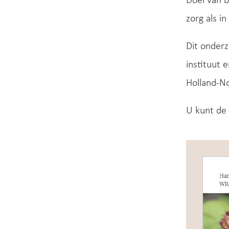
Doel van b
zorg als i
Dit onderz
instituut 
Holland-N
U kunt de 