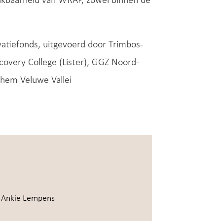
hikbaarheid van WRAP, zowel binnen de
vatiefonds, uitgevoerd door Trimbos-
overy College (Lister), GGZ Noord-
hem Veluwe Vallei
, Ankie Lempens