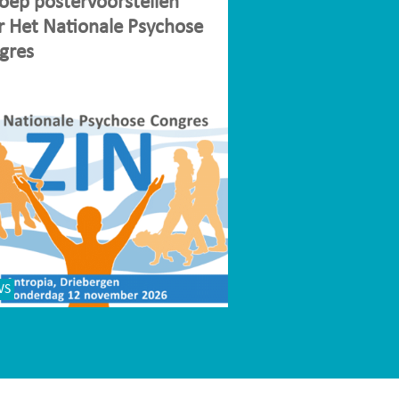
oep postervoorstellen
r Het Nationale Psychose
gres
WS