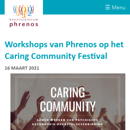
Site-
Kenniscentrum
☰ Menu
header
Phrenos
website
Workshops van Phrenos op het
Caring Community Festival
16 MAART 2021