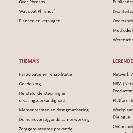
Over Phrenos
Publicatie
Wat doet Phrenos?
Kwaliteit
Plannen en verslagen
Onderzoek
Methodie
Wetenschap
THEMA’S
LEREND
Participatie en rehabilitatie
Netwerk V
Goede zorg
NIPA (Net
Producton
Herstelondersteuning en
ervaringsdeskundigheid
Platform I
Mensenrechten en destigmatisering
Werkplaat
Dialogue
Domeinoverstijgende samenwerking
Onderzoek
Zorggerelateerde preventie