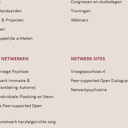
s
Congressen en studiedagen
sstandaarden
Trainingen
 & Projecten
Webinars
ken
pelijke artikelen
E NETWERKEN
NETWERK SITES
roege Psychose
Vroegepsychose.nl
werk Innovatie &
Peer-supported Open Dialogue
twikkeling Autisme)
Netwerkpsychiatrie
ndividuele Plaatsing en Steun
s Peer-supported Open
snetwerk herstelgerichte zorg