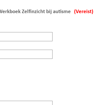
Aantal
erkboek Zelfinzicht bij autisme
(Vereist)