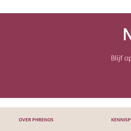
Site-
footer
N
Blijf 
OVER PHRENOS
KENNIS