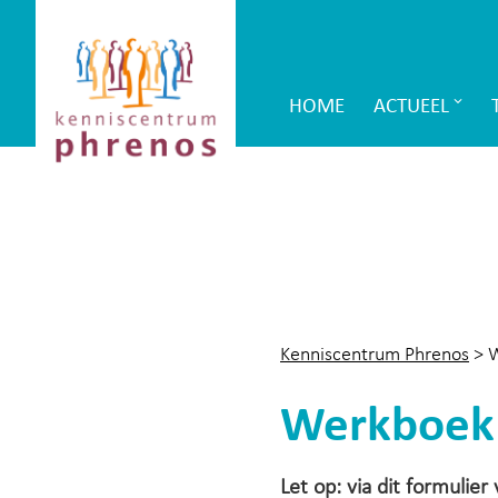
Site-
Kenniscentrum
header
Phrenos
HOME
ACTUEEL
Main
website
Navigation
Kenniscentrum Phrenos
>
W
Werkboek Z
Let op: via dit formulie