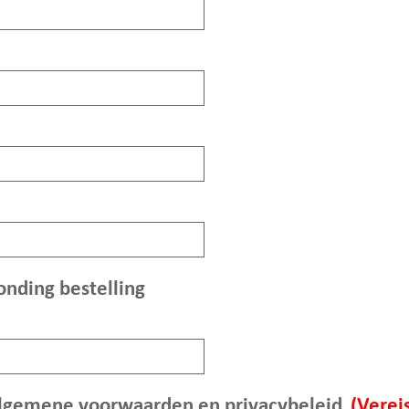
onding bestelling
algemene voorwaarden en privacybeleid
(Vereis