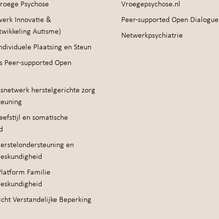
roege Psychose
Vroegepsychose.nl
werk Innovatie &
Peer-supported Open Dialogue
twikkeling Autisme)
Netwerkpsychiatrie
ndividuele Plaatsing en Steun
s Peer-supported Open
snetwerk herstelgerichte zorg
teuning
efstijl en somatische
d
erstelondersteuning en
deskundigheid
Platform Familie
deskundigheid
cht Verstandelijke Beperking