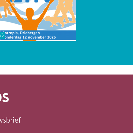
WS
os
wsbrief