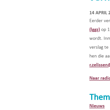
14 APRIL 
Eerder ve
(lggz)
op 1
wordt. In
verslag te
hen die a
r.zelissen
Naar radi
Them
Nieuws