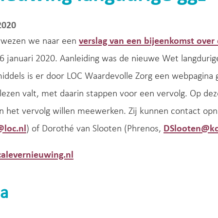
2020
rwezen we naar een
verslag van een bijeenkomst over 
6 januari 2020. Aanleiding was de nieuwe Wet langdurige
middels is er door LOC Waardevolle Zorg een webpagina
 lezen valt, met daarin stappen voor een vervolg. Op de
an het vervolg willen meewerken. Zij kunnen contact o
@loc.nl
) of Dorothé van Slooten (Phrenos,
DSlooten@kc
calevernieuwing.nl
a