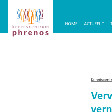
Site-
Kenniscentrum
header
Phrenos
HOME
ACTUEEL
Main
website
Navigation
Kenniscent
Verv
vern