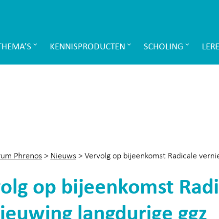
THEMA’S
KENNISPRODUCTEN
SCHOLING
LER
rum Phrenos
>
Nieuws
>
Vervolg op bijeenkomst Radicale verni
olg op bijeenkomst Radi
ieuwing langdurige ggz