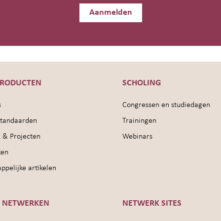
Aanmelden
PRODUCTEN
SCHOLING
s
Congressen en studiedagen
sstandaarden
Trainingen
 & Projecten
Webinars
ken
pelijke artikelen
E NETWERKEN
NETWERK SITES