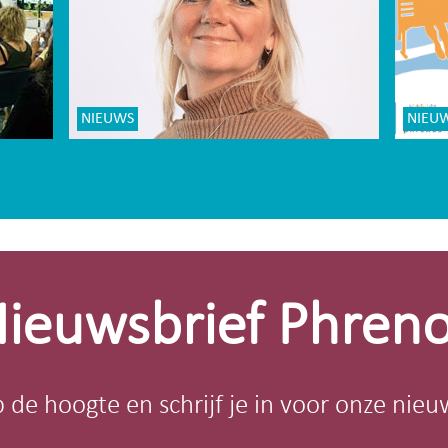
NIEUWS
NIEU
ieuwsbrief Phren
op de hoogte en schrijf je in voor onze nieu