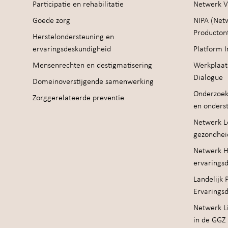
Participatie en rehabilitatie
Netwerk V
Goede zorg
NIPA (Net
Producton
Herstelondersteuning en
ervaringsdeskundigheid
Platform I
Mensenrechten en destigmatisering
Werkplaat
Dialogue
Domeinoverstijgende samenwerking
Onderzoek
Zorggerelateerde preventie
en onders
Netwerk Le
gezondhei
Netwerk H
ervarings
Landelijk 
Ervarings
Netwerk Li
in de GGZ