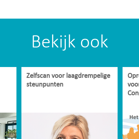
Bekijk ook
Zelfscan voor laagdrempelige
Opr
steunpunten
voo
Con