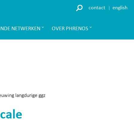
contact
english
ENDE NETWERKEN
OVER PHRENOS
euwing langdurige ggz
cale