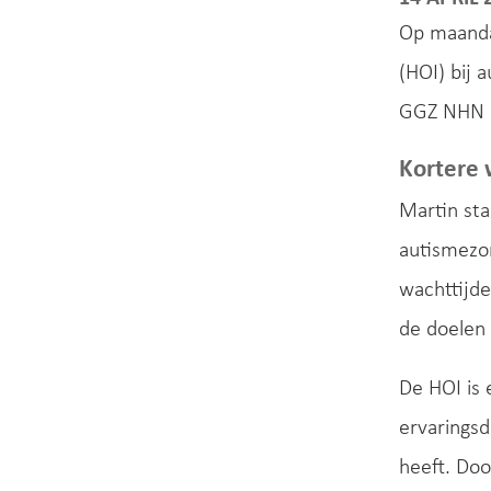
Op maanda
(HOI) bij 
GGZ NHN h
Kortere 
Martin sta
autismezo
wachttijde
de doelen 
De HOI is 
ervaringsd
heeft. Doo