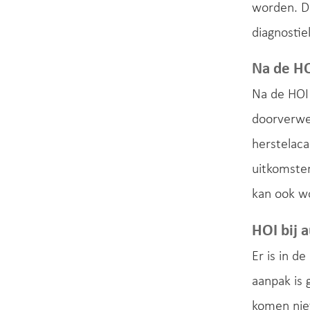
worden. Da
diagnostie
Na de HO
Na de HOI
doorverwez
herstelaca
uitkomsten
kan ook w
HOI bij 
Er is in d
aanpak is 
komen niet