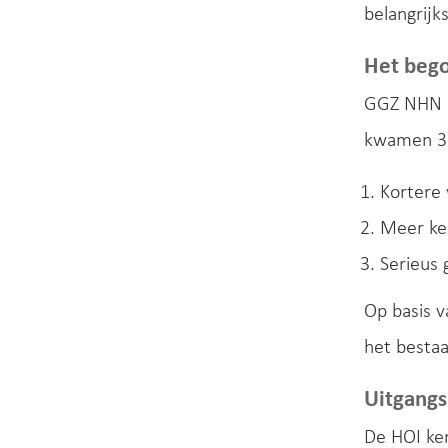
belangrijk
Het beg
GGZ NHN i
kwamen 3 
Kortere 
Meer ke
Serieus
Op basis 
het bestaa
Uitgang
De HOI ke