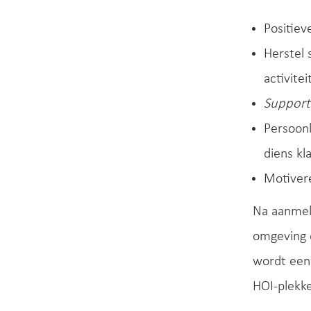
Positiev
Herstel 
activite
Support
Persoonl
diens kl
Motiver
Na aanmeld
omgeving d
wordt een
HOI-plekk