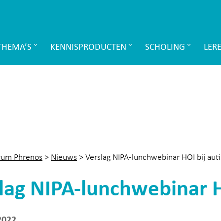
THEMA’S
KENNISPRODUCTEN
SCHOLING
LER
rum Phrenos
>
Nieuws
>
Verslag NIPA-lunchwebinar HOI bij aut
lag NIPA-lunchwebinar H
2022