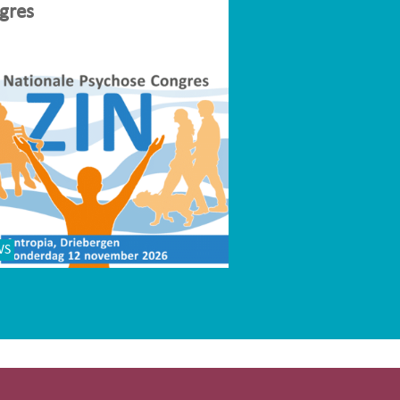
gres
WS