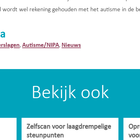
al wordt wel rekening gehouden met het autisme in de b
a
rslagen
Autisme/NIPA
Nieuws
,
,
Bekijk ook
Zelfscan voor laagdrempelige
Opr
steunpunten
voo