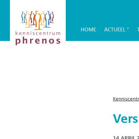
Site-
Kenniscentrum
header
Phrenos
HOME
ACTUEEL
Main
website
Navigation
Kenniscent
Vers
14 APRIL 