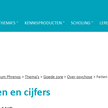
THEMA’S
KENNISPRODUCTEN
SCHOLING
LER
rum Phrenos
>
Thema's
>
Goede zorg
>
Over psychose
>
Feiten 
en en cijfers