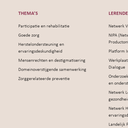
THEMA’S
LEREND
Participatie en rehabilitatie
Netwerk V
Goede zorg
NIPA (Net
Producton
Herstelondersteuning en
ervaringsdeskundigheid
Platform I
Mensenrechten en destigmatisering
Werkplaat
Dialogue
Domeinoverstijgende samenwerking
Onderzoek
Zorggerelateerde preventie
en onders
Netwerk Le
gezondhei
Netwerk H
ervarings
Landelijk 