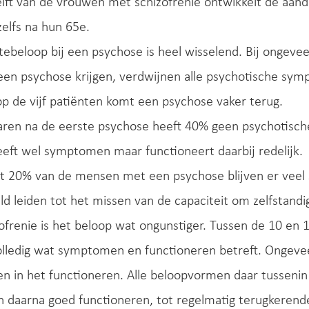
elft van de vrouwen met schizofrenie ontwikkelt de aand
elfs na hun 65e.
tebeloop bij een psychose is heel wisselend. Bij ongev
een psychose krijgen, verdwijnen alle psychotische sy
 op de vijf patiënten komt een psychose vaker terug.
jaren na de eerste psychose heeft 40% geen psychotisc
eft wel symptomen maar functioneert daarbij redelijk.
tot 20% van de mensen met een psychose blijven er vee
ld leiden tot het missen van de capaciteit om zelfstand
zofrenie is het beloop wat ongunstiger. Tussen de 10 en
volledig wat symptomen en functioneren betreft. Ongev
n in het functioneren. Alle beloopvormen daar tusseni
n daarna goed functioneren, tot regelmatig terugkeren