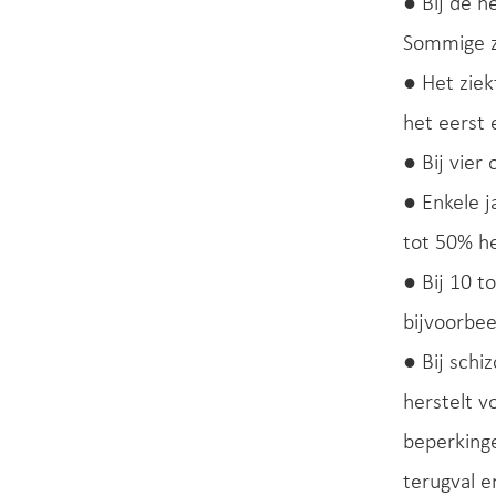
● Bij de h
Sommige z
● Het ziek
het eerst 
● Bij vier
● Enkele 
tot 50% he
● Bij 10 
bijvoorbee
● Bij schi
herstelt 
beperkinge
terugval e