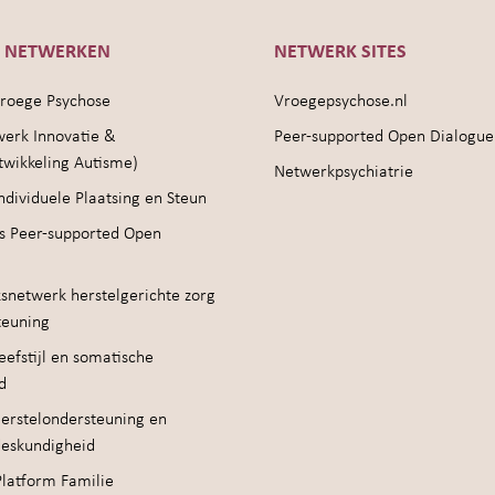
E NETWERKEN
NETWERK SITES
roege Psychose
Vroegepsychose.nl
werk Innovatie &
Peer-supported Open Dialogue
twikkeling Autisme)
Netwerkpsychiatrie
ndividuele Plaatsing en Steun
s Peer-supported Open
snetwerk herstelgerichte zorg
teuning
efstijl en somatische
d
erstelondersteuning en
deskundigheid
Platform Familie