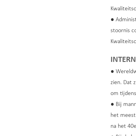
Kwaliteits
● Adminis
stoornis c
Kwaliteits
INTER
● Wereldwi
zien. Dat 
om tijdens
● Bij mann
het meesta
na het 40e