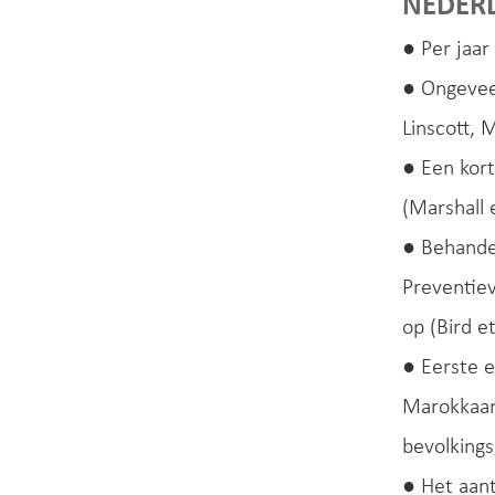
NEDER
● Per jaar
● Ongeveer
Linscott,
● Een kort
(Marshall e
● Behandel
Preventiev
op (Bird et
● Eerste 
Marokkaans
bevolking
● Het aan