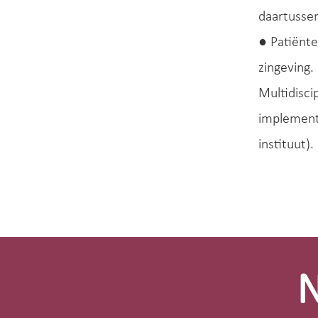
daartussen
● Patiënte
zingeving.
Multidisci
implement
instituut).
Site-
footer
N