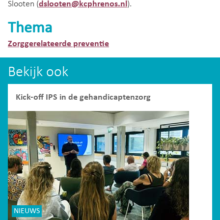
Slooten (
dslooten@kcphrenos.nl
).
Thema
Zorggerelateerde preventie
Bekijk ook
Kick-off IPS in de gehandicaptenzorg
NIEUWS