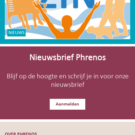
NIEUWS
Site-
footer
Nieuwsbrief Phrenos
Blijf op de hoogte en schrijf je in voor onze
nieuwsbrief
Aanmelden
OVER PHRENOS