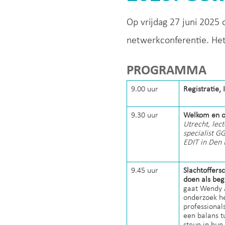
Op vrijdag 27 juni 2025 
netwerkconferentie. H
PROGRAMMA
9.00 uur
Registratie, 
9.30 uur
Welkom en o
Utrecht, lec
specialist G
EDIT in Den 
9.45 uur
Slachtoffers
doen als beg
gaat Wendy A
onderzoek he
professional
een balans t
steun in hun