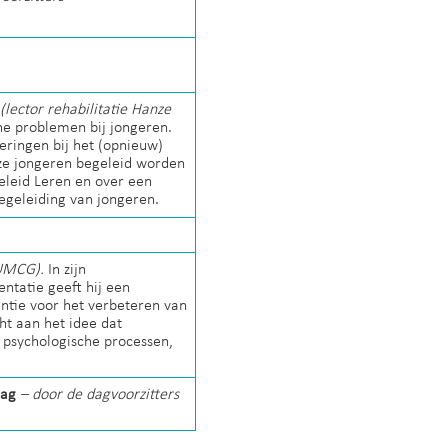
(lector rehabilitatie Hanze
he problemen bij jongeren.
ringen bij het (opnieuw)
deze jongeren begeleid worden
geleid Leren en over een
egeleiding van jongeren.
 UMCG).
In zijn
entatie geeft hij een
entie voor het verbeteren van
ht aan het idee dat
 psychologische processen,
 dag
– door de dagvoorzitters