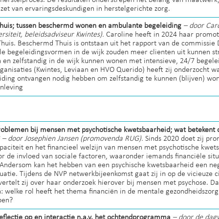
nzet van ervaringsdeskundigen in herstelgerichte zorg.
huis; tussen beschermd wonen en ambulante begeleiding
– door Car
rsiteit, beleidsadviseur Kwintes).
Caroline heeft in 2024 haar promo
uis. Beschermd Thuis is ontstaan uit het rapport van de commissie
le begeleidingsvormen in de wijk zouden meer clienten uit kunnen 
n zelfstandig in de wijk kunnen wonen met intensieve, 24/7 begele
nisaties (Kwintes, Leviaan en HVO Querido) heeft zij onderzocht w
iding ontvangen nodig hebben om zelfstandig te kunnen (blijven) w
nleving
roblemen bij mensen met psychotische kwetsbaarheid; wat betekent d
?
– door Josephien Jansen (promovenda RUG).
Sinds 2020 doet zij pr
apaciteit en het financieel welzijn van mensen met psychotische kwet
r de invloed van sociale factoren, waaronder iemands financiële sit
 Andersom kan het hebben van een psychische kwetsbaarheid een neg
tuatie. Tijdens de NVP netwerkbijeenkomst gaat zij in op de vicieuze c
vertelt zij over haar onderzoek hierover bij mensen met psychose. D
n: welke rol heeft het thema financiën in de mentale gezondheidszorg 
ben?
reflectie op en interactie n.a.v. het ochtendprogramma
– door de dagv