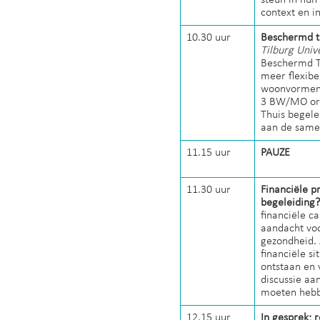
context en i
10.30 uur
Beschermd t
Tilburg Unive
Beschermd Th
meer flexibe
woonvormen e
3 BW/MO orga
Thuis begele
aan de same
11.15 uur
PAUZE
11.30 uur
Financiële p
begeleiding
financiële c
aandacht voo
gezondheid.
financiële si
ontstaan en 
discussie aa
moeten heb
12.15 uur
In gesprek; 