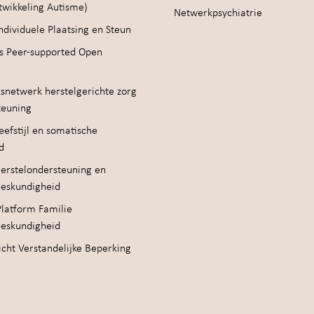
twikkeling Autisme)
Netwerkpsychiatrie
ndividuele Plaatsing en Steun
s Peer-supported Open
snetwerk herstelgerichte zorg
teuning
efstijl en somatische
d
erstelondersteuning en
deskundigheid
Platform Familie
deskundigheid
cht Verstandelijke Beperking