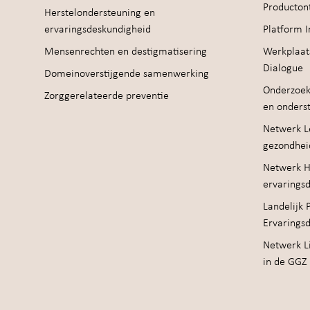
Producton
Herstelondersteuning en
ervaringsdeskundigheid
Platform I
Mensenrechten en destigmatisering
Werkplaat
Dialogue
Domeinoverstijgende samenwerking
Onderzoek
Zorggerelateerde preventie
en onders
Netwerk Le
gezondhei
Netwerk H
ervarings
Landelijk 
Ervarings
Netwerk Li
in de GGZ