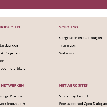
PRODUCTEN
SCHOLING
s
Congressen en studiedagen
sstandaarden
Trainingen
 & Projecten
Webinars
ken
pelijke artikelen
E NETWERKEN
NETWERK SITES
roege Psychose
Vroegepsychose.nl
werk Innovatie &
Peer-supported Open Dialogue