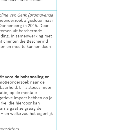
oline van Genk (promovenda
tieonderzoek afgesloten naar
 Dannenberg in 2015. Door
stromen uit beschermde
iding. In samenwerking met
at clienten die Beschermd
onen en mee te kunnen doen
it voor de behandeling en
omotieonderzoek naar de
sbaarheid. Er is steeds meer
uatie, op de mentale
atieve impact hebben op je
irkel die hierdoor kan
aarna gaat ze graag de
– en welke zou het eigenlijk
oorzitters