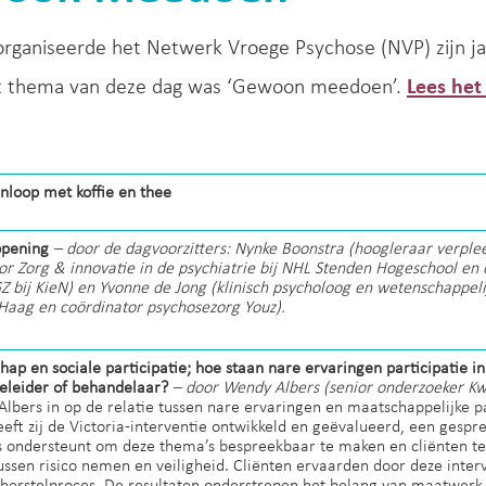
organiseerde het Netwerk Vroege Psychose (NVP) zijn jaa
et thema van deze dag was ‘Gewoon meedoen’.
Lees het
Inloop met koffie en thee
pening
– door de dagvoorzitters: Nynke Boonstra (hoogleraar verple
tor Zorg & innovatie in de psychiatrie bij NHL Stenden Hogeschool en
GZ bij KieN) en Yvonne de Jong (klinisch psycholoog en wetenschappel
Haag en coördinator psychosezorg Youz).
chap en sociale participatie; hoe staan nare ervaringen participatie i
eleider of behandelaar?
– door Wendy Albers (senior onderzoeker Kw
lbers in op de relatie tussen nare ervaringen en maatschappelijke par
eft zij de Victoria-interventie ontwikkeld en geëvalueerd, een gesp
s ondersteunt om deze thema’s bespreekbaar te maken en cliënten te 
ussen risico nemen en veiligheid. Cliënten ervaarden door deze inte
 herstelproces. De resultaten onderstrepen het belang van maatwerk,