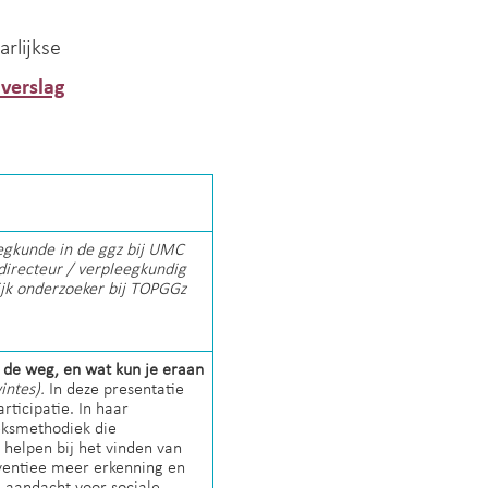
rlijkse
 verslag
egkunde in de ggz bij UMC
 directeur / verpleegkundig
ijk onderzoeker bij TOPGGz
n de weg, en wat kun je eraan
intes).
In deze presentatie
ticipatie. In haar
reksmethodiek die
helpen bij het vinden van
rventiee meer erkenning en
 aandacht voor sociale