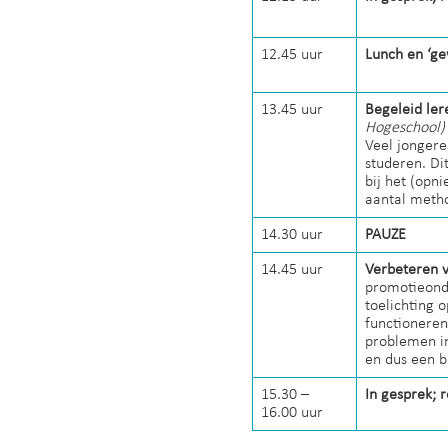
12.45 uur
Lunch en ‘g
13.45 uur
Begeleid le
Hogeschool
Veel jonger
studeren. Di
bij het (opn
aantal metho
14.30 uur
PAUZE
14.45 uur
Verbeteren v
promotieonder
toelichting 
functioneren
problemen in
en dus een 
15.30 –
In gesprek; 
16.00 uur