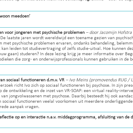
ewoon meedoen’
ren voor jongeren met psychische problemen
– door Jacomijn Hofstra 
)
De laatste jaren wordt wereldwijd een toename gezien van psychisc
en met psychische problemen ervaren, ondanks behandeling, belemme
t kan leiden tot studievertraging of zelfs studie-uitval. Hoe kunnen 
ieuw gaan) studeren? In deze lezing krijg je meer informatie over Be
dieken die zorg- en onderwijsprofessionals kunnen gebruiken in de b
an sociaal functioneren d.m.v. VR
– Ivo Meins (promovendus RUG /
zoek richt Ivo zich op sociaal functioneren bij psychose. In zijn pres
op de ontwikkeling en de inzet van VR-SOAP: een virtual reality-interv
 van jongvolwassenen met psychose. Daarbij besteedt hij ook aandac
 sociaal functioneren veelal voorkomen uit meerdere onderliggende
brede aanpak vragen.
reflectie op en interactie n.a.v. middagprogramma, afsluiting van de