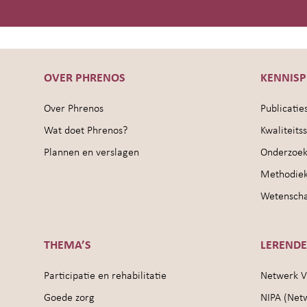
OVER PHRENOS
KENNIS
Over Phrenos
Publicatie
Wat doet Phrenos?
Kwaliteit
Plannen en verslagen
Onderzoek
Methodie
Wetenschap
THEMA’S
LEREND
Participatie en rehabilitatie
Netwerk V
Goede zorg
NIPA (Net