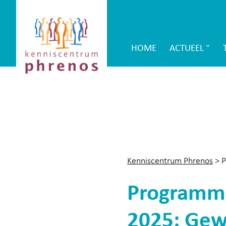
Site-
Kenniscentrum
header
Phrenos
HOME
ACTUEEL
Main
website
Navigation
Kenniscentrum Phrenos
>
P
Programma
2025: Ge