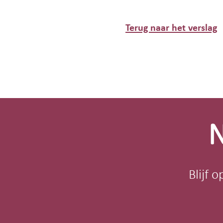
Terug naar het verslag
Site-
footer
N
Blijf 