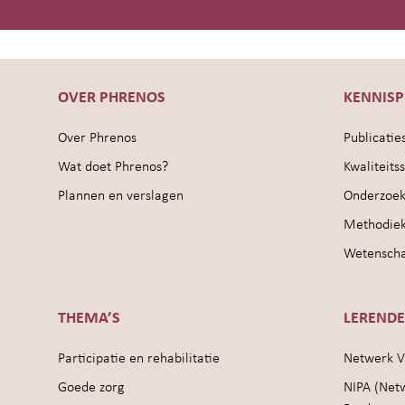
OVER PHRENOS
KENNIS
Over Phrenos
Publicatie
Wat doet Phrenos?
Kwaliteit
Plannen en verslagen
Onderzoek
Methodie
Wetenschap
THEMA’S
LEREND
Participatie en rehabilitatie
Netwerk V
Goede zorg
NIPA (Net