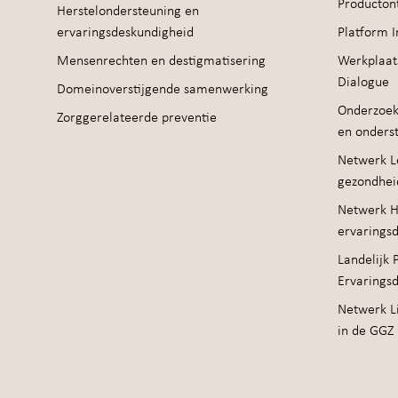
Producton
Herstelondersteuning en
ervaringsdeskundigheid
Platform I
Mensenrechten en destigmatisering
Werkplaat
Dialogue
Domeinoverstijgende samenwerking
Onderzoek
Zorggerelateerde preventie
en onders
Netwerk Le
gezondhei
Netwerk H
ervarings
Landelijk 
Ervarings
Netwerk Li
in de GGZ