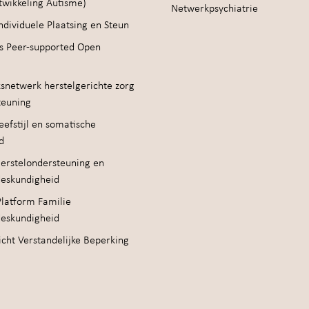
twikkeling Autisme)
Netwerkpsychiatrie
ndividuele Plaatsing en Steun
s Peer-supported Open
snetwerk herstelgerichte zorg
teuning
efstijl en somatische
d
erstelondersteuning en
deskundigheid
Platform Familie
deskundigheid
cht Verstandelijke Beperking