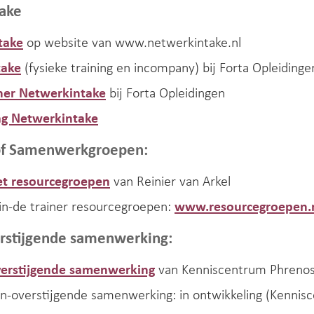
take
take
op website van www.netwerkintake.nl
take
(fysieke training en incompany) bij Forta Opleidinge
iner Netwerkintake
bij Forta Opleidingen
ag Netwerkintake
 of Samenwerkgroepen:
et resourcegroepen
van Reinier van Arkel
ain-de trainer resourcegroepen:
www.resourcegroepen.
rstijgende samenwerking:
verstijgende samenwerking
van Kenniscentrum Phreno
in-overstijgende samenwerking: in ontwikkeling (Kenni