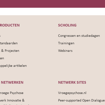
PRODUCTEN
SCHOLING
s
Congressen en studiedagen
sstandaarden
Trainingen
 & Projecten
Webinars
ken
pelijke artikelen
E NETWERKEN
NETWERK SITES
roege Psychose
Vroegepsychose.nl
werk Innovatie &
Peer-supported Open Dialogue