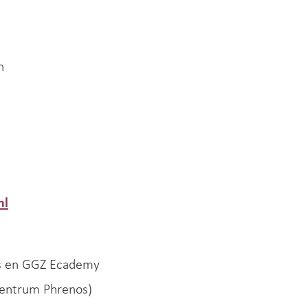
n
nl
s en GGZ Ecademy
scentrum Phrenos)