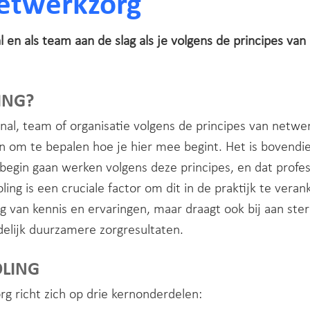
netwerkzorg
al en als team aan de slag als je volgens de principes va
ING?
nal, team of organisatie volgens de principes van netwe
jn om te bepalen hoe je hier mee begint. Het is bovendi
gin gaan werken volgens deze principes, en dat profess
ling is een cruciale factor om dit in de praktijk te vera
ing van kennis en ervaringen, maar draagt ook bij aan st
elijk duurzamere zorgresultaten.
LING
g richt zich op drie kernonderdelen: