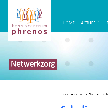
Site-
Kenniscentrum
header
Phrenos
HOME
ACTUEEL
Main
website
Navigation
Netwerkzorg
Kenniscentrum Phrenos
>
N