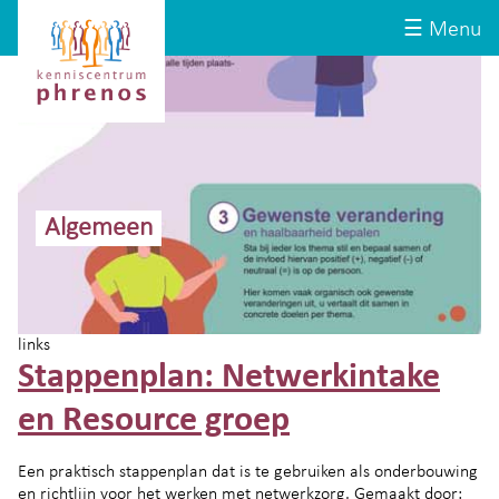
Site-
Kenniscentrum
☰ Menu
header
Phrenos
website
Algemeen
links
Stappenplan: Netwerkintake
en Resource groep
Een praktisch stappenplan dat is te gebruiken als onderbouwing
en richtlijn voor het werken met netwerkzorg. Gemaakt door: