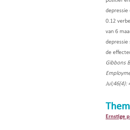
positief en
depressie 
0.12 verbe
van 6 maan
depressie 
de effecte
Gibbons BJ
Employmen
Jul;46(4):
Them
Ernstige 