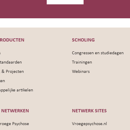
PRODUCTEN
SCHOLING
s
Congressen en studiedagen
sstandaarden
Trainingen
 & Projecten
Webinars
ken
pelijke artikelen
E NETWERKEN
NETWERK SITES
roege Psychose
Vroegepsychose.nl