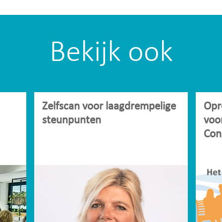
Bekijk ook
Zelfscan voor laagdrempelige
Opr
steunpunten
voo
Con