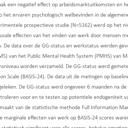
aak een negatief effect op arbeidsmarktuitkomsten en h
p het ervaren psychologisch welbevinden in de algemen
erimentele prospectieve studie (N=5162) werd op het ni
ausale effecten van het vinden van werk door mensen m
n. De data over de GG-status en werkstatus werden g
MS) van het Public Mental Health System (PMHS) van Ma
nsniveau worden verzameld. De GG-status werd gemet
tion Scale (BASIS-24). De data uit de metingen op base
rgeleken. De GG-status werd ongeveer 6 maanden na de 
roleren voor en te testen op potentiele endogeniteit v
maakt van de statistische methode Full Information Max
 marginale effecten van werk op BASIS-24 scores waren 