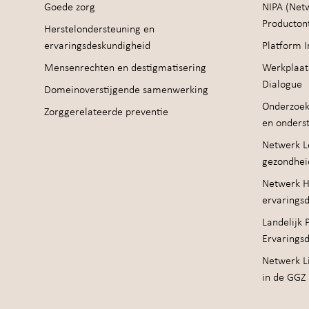
Goede zorg
NIPA (Net
Producton
Herstelondersteuning en
ervaringsdeskundigheid
Platform I
Mensenrechten en destigmatisering
Werkplaat
Dialogue
Domeinoverstijgende samenwerking
Onderzoek
Zorggerelateerde preventie
en onders
Netwerk Le
gezondhei
Netwerk H
ervarings
Landelijk 
Ervarings
Netwerk Li
in de GGZ