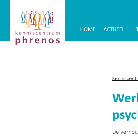
Site-
Kenniscentrum
header
Phrenos
HOME
ACTUEEL
Main
website
Navigation
Kenniscent
Werk
psyc
De verhoud