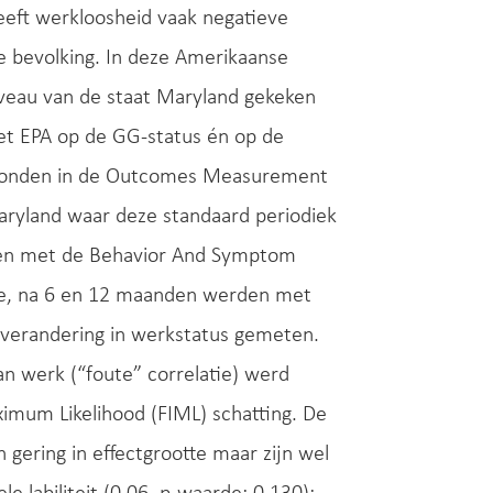
eeft werkloosheid vaak negatieve
e bevolking. In deze Amerikaanse
veau van de staat Maryland gekeken
et EPA op de GG-status én op de
evonden in de Outcomes Measurement
ryland waar deze standaard periodiek
en met de Behavior And Symptom
line, na 6 en 12 maanden werden met
verandering in werkstatus gemeten.
an werk (“foute” correlatie) werd
imum Likelihood (FIML) schatting. De
gering in effectgrootte maar zijn wel