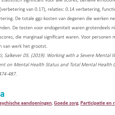
 statistisch significant voor alle scores, behalve emotione
(verbetering van 0.17), relaties: 0.14 verbetering, funct
tering. De totale ggz-kosten van degenen die werken n
den. De testen voor endogeniteit waren grotendeels nie
scores, die marginaal significant waren. Voor personen 
n van werk het grootst.
, Salkever DS. (2019). Working with a Severe Mental Ill
t on Mental Health Status and Total Mental Health C
 474-487.
a
psychische aandoeningen
Goede zorg
Participatie en r
,
,