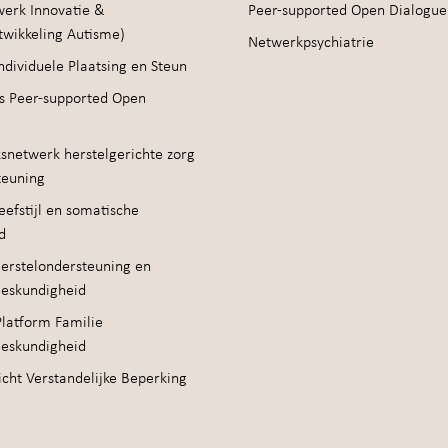
werk Innovatie &
Peer-supported Open Dialogue
twikkeling Autisme)
Netwerkpsychiatrie
ndividuele Plaatsing en Steun
s Peer-supported Open
snetwerk herstelgerichte zorg
teuning
efstijl en somatische
d
erstelondersteuning en
deskundigheid
Platform Familie
deskundigheid
cht Verstandelijke Beperking