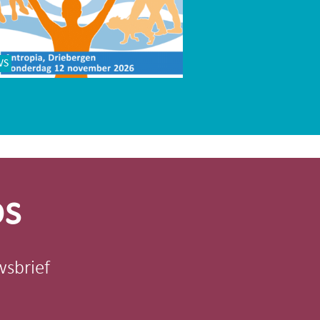
WS
os
wsbrief