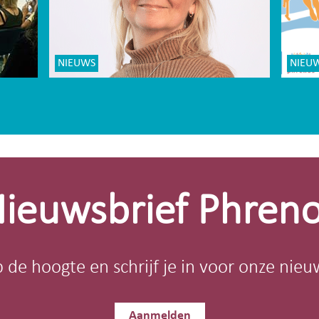
NIEUWS
NIEU
ieuwsbrief Phren
op de hoogte en schrijf je in voor onze nieu
Aanmelden