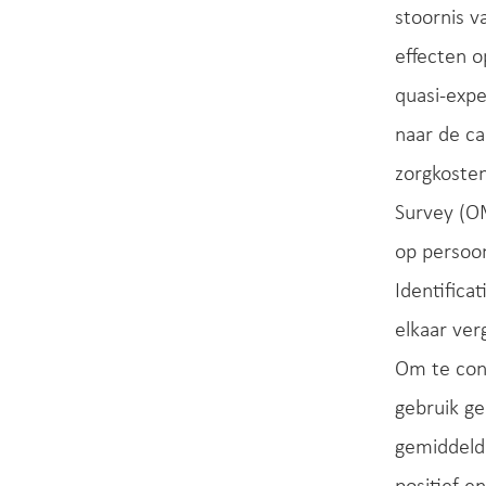
stoornis v
effecten o
quasi-exp
naar de c
zorgkoste
Survey (O
op persoo
Identifica
elkaar ve
Om te cont
gebruik ge
gemiddelde