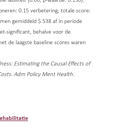
le labiliteit (0.06, p-waarde: 0.130):
ioneren: 0.15 verbetering, totale score:
emen gemiddeld $ 538 af in periode
t-significant, behalve voor de
met de laagste baseline scores waren
ness: Estimating the Causal Effects of
osts. Adm Policy Ment Health.
ehabilitatie