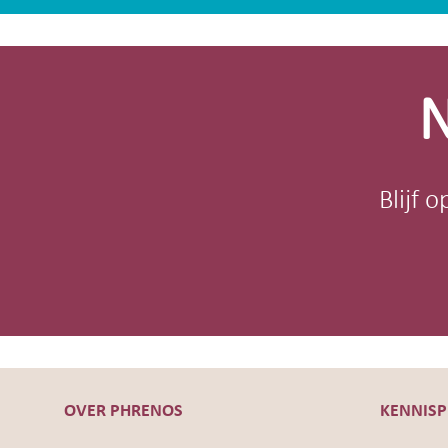
Site-
footer
N
Blijf 
OVER PHRENOS
KENNIS