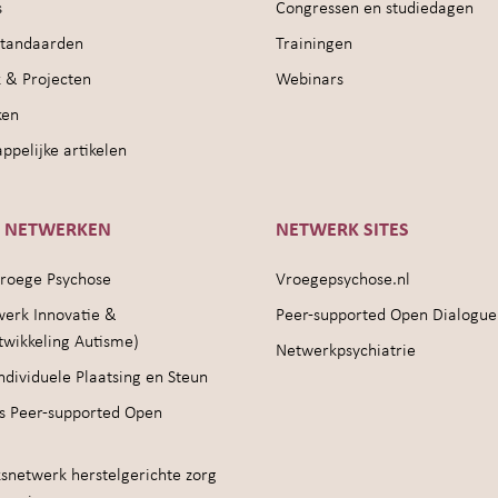
s
Congressen en studiedagen
sstandaarden
Trainingen
 & Projecten
Webinars
ken
pelijke artikelen
E NETWERKEN
NETWERK SITES
roege Psychose
Vroegepsychose.nl
werk Innovatie &
Peer-supported Open Dialogue
twikkeling Autisme)
Netwerkpsychiatrie
ndividuele Plaatsing en Steun
s Peer-supported Open
snetwerk herstelgerichte zorg