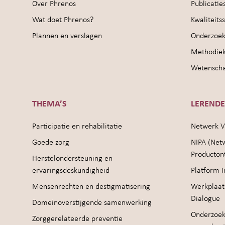
Over Phrenos
Publicatie
Wat doet Phrenos?
Kwaliteit
Plannen en verslagen
Onderzoek
Methodie
Wetenschap
THEMA’S
LEREND
Participatie en rehabilitatie
Netwerk V
Goede zorg
NIPA (Net
Producton
Herstelondersteuning en
ervaringsdeskundigheid
Platform I
Mensenrechten en destigmatisering
Werkplaat
Dialogue
Domeinoverstijgende samenwerking
Onderzoek
Zorggerelateerde preventie