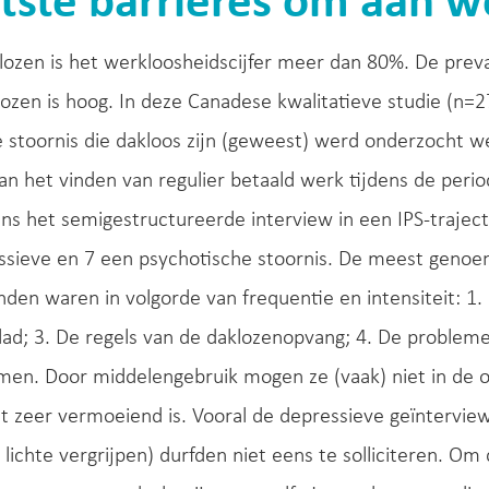
tste barrières om aan 
ozen is het werkloosheidscijfer meer dan 80%. De prev
ozen is hoog. In deze Canadese kwalitatieve studie (n
 stoornis die dakloos zijn (geweest) werd onderzocht wel
an het vinden van regulier betaald werk tijdens de peri
ens het semigestructureerde interview in een IPS-traje
ssieve en 7 een psychotische stoornis. De meest genoem
nden waren in volgorde van frequentie en intensiteit: 1
lad; 3. De regels van de daklozenopvang; 4. De proble
omen. Door middelengebruik mogen ze (vaak) niet in de
at zeer vermoeiend is. Vooral de depressieve geïntervie
 lichte vergrijpen) durfden niet eens te solliciteren. O