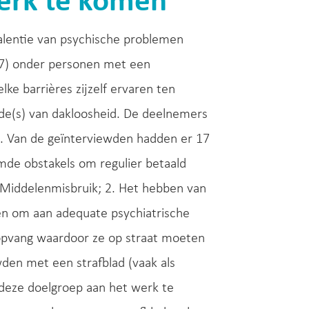
werk te komen
alentie van psychische problemen
=27) onder personen met een
ke barrières zijzelf ervaren ten
ode(s) van dakloosheid. De deelnemers
ct. Van de geïnterviewden hadden er 17
de obstakels om regulier betaald
. Middelenmisbruik; 2. Het hebben van
men om aan adequate psychiatrische
 opvang waardoor ze op straat moeten
wden met een strafblad (vaak als
m deze doelgroep aan het werk te