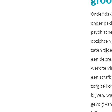
groo
Onder dakl
onder dakl
psychische
opzichte v
zaten tijd
een depre
werk te vi
een strafb
zorg te k
blijven, w
gevolg van