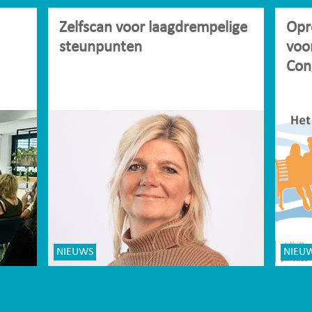
Zelfscan voor laagdrempelige
Opr
steunpunten
voo
Con
NIEUWS
NIEU