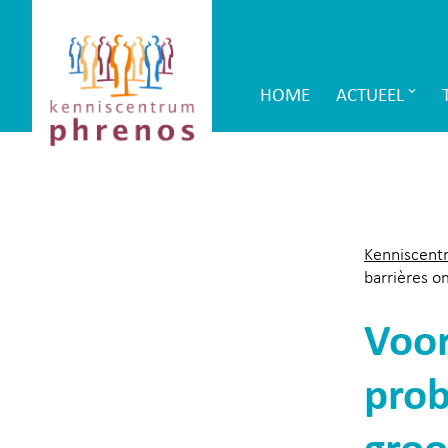
Site-
Kenniscentrum
header
Phrenos
HOME
ACTUEEL
Main
website
Navigation
Kenniscent
barrières 
Voor
prob