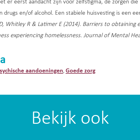
et er eerst aandacht zijn voor zelfstigma, de zorgen di
n drugs en/of alcohol. Een stabiele huisvesting is een ee
D, Whitley R & Latimer E (2014). Barriers to obtaining
ness experiencing homelessness. Journal of Mental Hea
a
psychische aandoeningen
Goede zorg
,
Bekijk ook