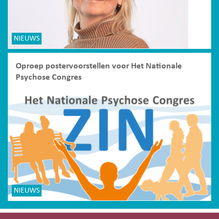
NIEUWS
Oproep postervoorstellen voor Het Nationale
Psychose Congres
NIEUWS
Site-