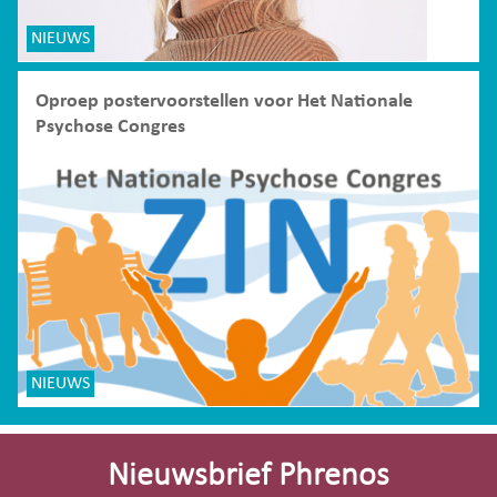
NIEUWS
Oproep postervoorstellen voor Het Nationale
Psychose Congres
NIEUWS
Site-
footer
Nieuwsbrief Phrenos