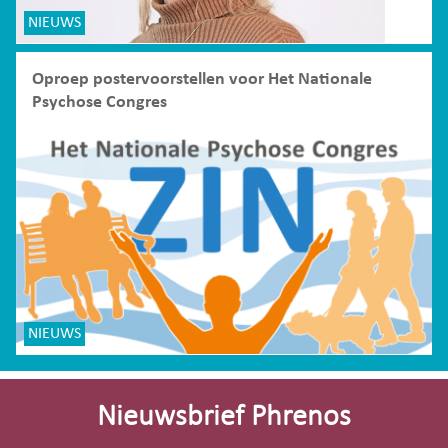
NIEUWS
Oproep postervoorstellen voor Het Nationale
Psychose Congres
NIEUWS
Site-
footer
Nieuwsbrief Phrenos