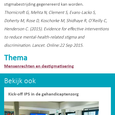
stigmabestrijding gegenereerd kan worden.
Thornicroft G, Mehta N, Clement S, Evans-Lacko S,
Doherty M, Rose D, Koschorke M, Shidhaye R, O’Reilly C,
Henderson C. (2015). Evidence for effective interventions
to reduce mental-health-related stigma and
discrimination. Lancet. Online:22 Sep 2015.
Thema
Mensenrechten en destigmatisering
Bekijk ook
Kick-off IPS in de gehandicaptenzorg