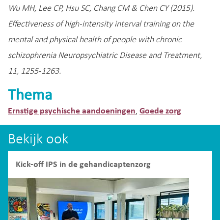
Wu MH, Lee CP, Hsu SC, Chang CM & Chen CY (2015).
Effectiveness of high-intensity interval training on the
mental and physical health of people with chronic
schizophrenia Neuropsychiatric Disease and Treatment,
11, 1255-1263.
Thema
Ernstige psychische aandoeningen
Goede zorg
,
Bekijk ook
Kick-off IPS in de gehandicaptenzorg