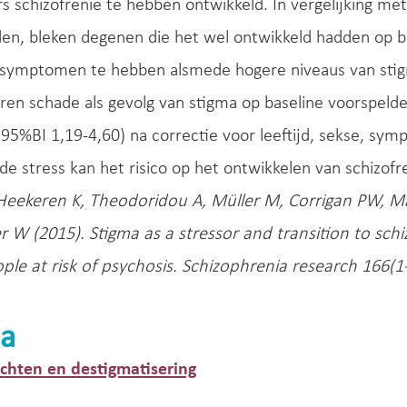
 schizofrenie te hebben ontwikkeld. In vergelijking me
en, bleken degenen die het wel ontwikkeld hadden op ba
 symptomen te hebben alsmede hogere niveaus van stig
en schade als gevolg van stigma op baseline voorspelde
95%BI 1,19-4,60) na correctie voor leeftijd, sekse, sy
de stress kan het risico op het ontwikkelen van schizofr
Heekeren K, Theodoridou A, Müller M, Corrigan PW, May
r W (2015). Stigma as a stressor and transition to sc
le at risk of psychosis. Schizophrenia research 166(1-
a
hten en destigmatisering