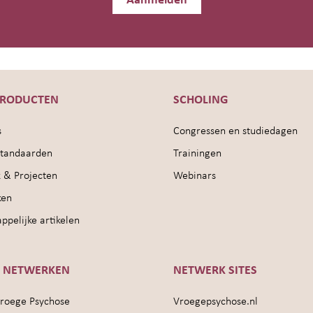
Aanmelden
PRODUCTEN
SCHOLING
s
Congressen en studiedagen
sstandaarden
Trainingen
 & Projecten
Webinars
ken
pelijke artikelen
E NETWERKEN
NETWERK SITES
roege Psychose
Vroegepsychose.nl