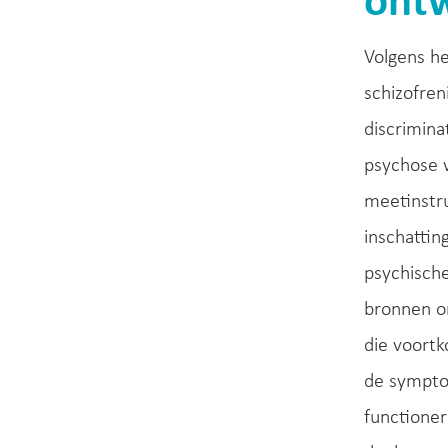
ontw
Volgens he
schizofren
discrimina
psychose 
meetinstru
inschattin
psychische
bronnen o
die voort
de sympto
functioner