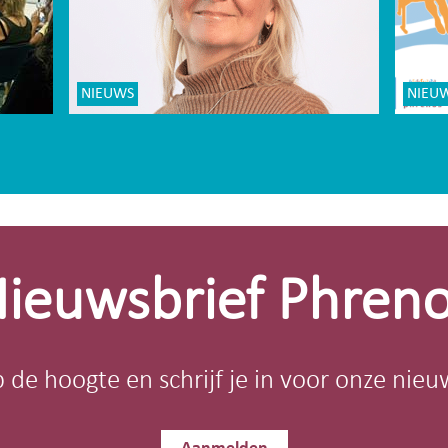
NIEUWS
NIEU
ieuwsbrief Phren
op de hoogte en schrijf je in voor onze nieu