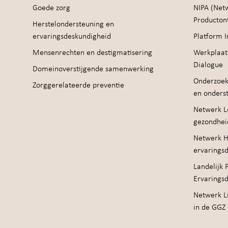
Goede zorg
NIPA (Net
Producton
Herstelondersteuning en
ervaringsdeskundigheid
Platform I
Mensenrechten en destigmatisering
Werkplaat
Dialogue
Domeinoverstijgende samenwerking
Onderzoek
Zorggerelateerde preventie
en onders
Netwerk Le
gezondhei
Netwerk H
ervarings
Landelijk 
Ervarings
Netwerk Li
in de GGZ