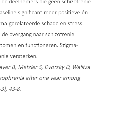
t de deelnemers die geen schizofrenie
seline significant meer positieve én
ma-gerelateerde schade en stress.
 de overgang naar schizofrenie
mptomen en functioneren. Stigma-
enie versterken.
er B, Metzler S, Dvorsky D, Walitza
hizophrenia after one year among
3), 43-8.