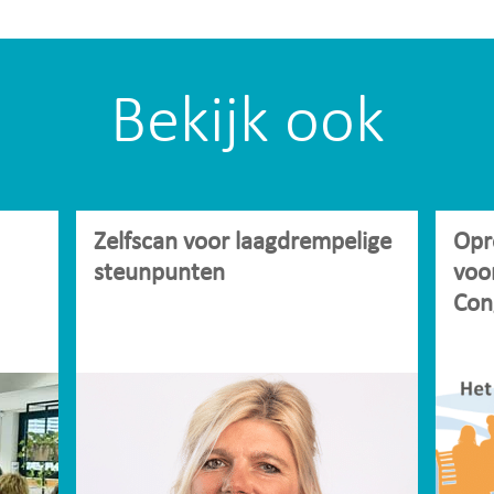
Bekijk ook
Zelfscan voor laagdrempelige
Opr
steunpunten
voo
Con