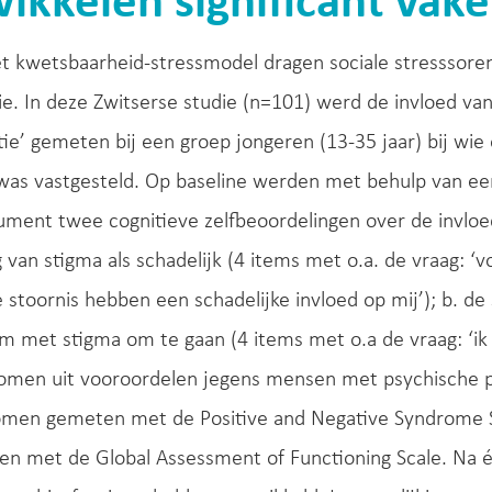
ikkelen significant vake
t kwetsbaarheid-stressmodel dragen sociale stresssoren
ie. In deze Zwitserse studie (n=101) werd de invloed van
tie’ gemeten bij een groep jongeren (13-35 jaar) bij wie
was vastgesteld. Op baseline werden met behulp van ee
ment twee cognitieve zelfbeoordelingen over de invloe
g van stigma als schadelijk (4 items met o.a. de vraag:
 stoornis hebben een schadelijke invloed op mij’); b. de
m met stigma om te gaan (4 items met o.a de vraag: ‘
komen uit vooroordelen jegens mensen met psychische 
men gemeten met de Positive and Negative Syndrome 
en met de Global Assessment of Functioning Scale. Na é