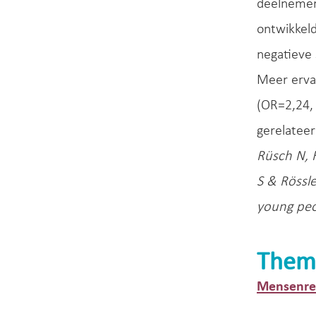
deelnemers
ontwikkeld
negatieve
Meer ervar
(OR=2,24, 
gerelateer
Rüsch N, 
S & Rössle
young peop
Them
Mensenrec