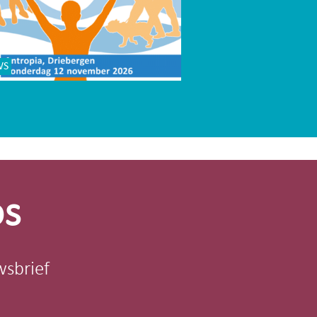
WS
os
wsbrief