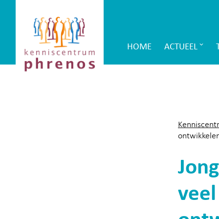
Site-
Kenniscentrum
header
Phrenos
HOME
ACTUEEL
Main
website
Navigation
Kenniscent
ontwikkelen
Jong
veel