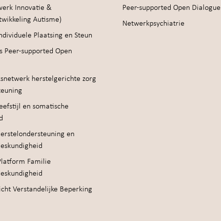
werk Innovatie &
Peer-supported Open Dialogue
twikkeling Autisme)
Netwerkpsychiatrie
ndividuele Plaatsing en Steun
s Peer-supported Open
snetwerk herstelgerichte zorg
teuning
efstijl en somatische
d
erstelondersteuning en
deskundigheid
Platform Familie
deskundigheid
cht Verstandelijke Beperking