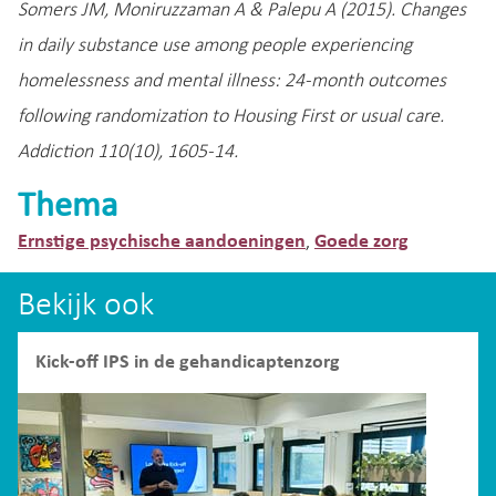
Somers JM, Moniruzzaman A & Palepu A (2015). Changes
in daily substance use among people experiencing
homelessness and mental illness: 24-month outcomes
following randomization to Housing First or usual care.
Addiction 110(10), 1605-14.
Thema
Ernstige psychische aandoeningen
Goede zorg
,
Bekijk ook
Kick-off IPS in de gehandicaptenzorg