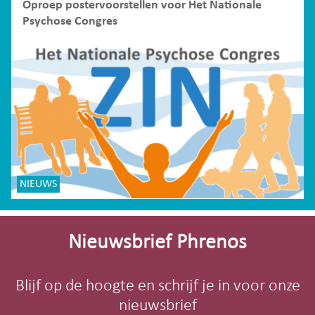
Oproep postervoorstellen voor Het Nationale
Psychose Congres
NIEUWS
Site-
footer
Nieuwsbrief Phrenos
Blijf op de hoogte en schrijf je in voor onze
nieuwsbrief