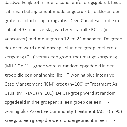
daadwerkelijk tot minder alcohol en/of drugsgebruik leidt.
Dit is van belang omdat middelengebruik bij daklozen een
grote risicofactor op terugval is. Deze Canadese studie (n-
totaal=497) doet verslag van twee parralle RCT’s (in
Vancouver) met metingen na 12 en 24 maanden. De groep
daklozen werd eerst opgesplitst in een groep ‘met grote
zorgvraag (GH)’ versus een groep ‘met matige zorgvraag
(MH)’. De MH-groep werd at random opgedeeld in een
groep die een onafhankelijke HF-woning plus Intensive
Case Management (ICM) kreeg (n=100) òf Treatment As
Usual (MH-TAU) (n=100). De GH-groep werd at random
opgedeeld in drie groepen: a. een groep die een HF-
woning plus Assertive Community Treatment (ACT) (n=90)
kreeg; b. een groep die werd ondergebracht in een HF-