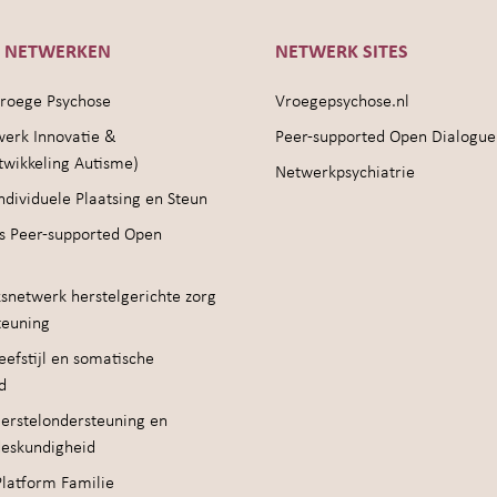
E NETWERKEN
NETWERK SITES
roege Psychose
Vroegepsychose.nl
werk Innovatie &
Peer-supported Open Dialogue
twikkeling Autisme)
Netwerkpsychiatrie
ndividuele Plaatsing en Steun
s Peer-supported Open
snetwerk herstelgerichte zorg
teuning
efstijl en somatische
d
erstelondersteuning en
deskundigheid
Platform Familie