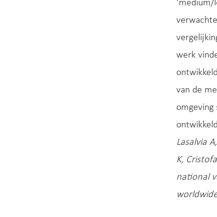
‘medium/lo
verwachte 
vergelijki
werk vinde
ontwikkeld
van de men
omgeving 
ontwikkeld
Lasalvia A
K, Cristof
national 
worldwide: