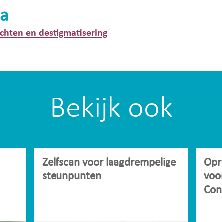
a
hten en destigmatisering
Bekijk ook
Zelfscan voor laagdrempelige
Opr
steunpunten
voo
Con