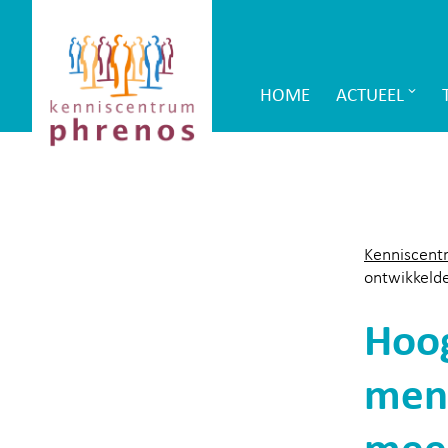
Site-
Kenniscentrum
header
Phrenos
HOME
ACTUEEL
Main
website
Navigation
Kenniscent
ontwikkeld
Hoog
mens