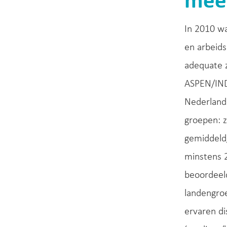
mees
In 2010 wa
en arbeids
adequate z
ASPEN/IND
Nederland
groepen: z
gemiddeld
minstens 
beoordeeld
landengro
ervaren di