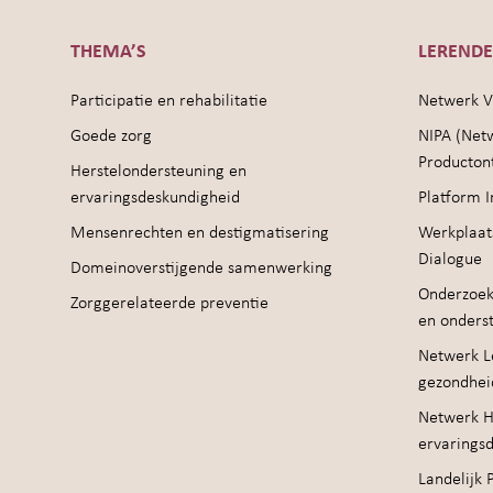
THEMA’S
LEREND
Participatie en rehabilitatie
Netwerk V
Goede zorg
NIPA (Net
Producton
Herstelondersteuning en
ervaringsdeskundigheid
Platform I
Mensenrechten en destigmatisering
Werkplaat
Dialogue
Domeinoverstijgende samenwerking
Onderzoek
Zorggerelateerde preventie
en onders
Netwerk Le
gezondhei
Netwerk H
ervarings
Landelijk 