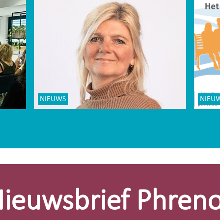
NIEUWS
NIEU
ieuwsbrief Phren