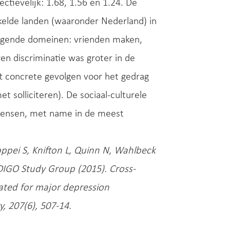
tievelijk: 1.68, 1.56 en 1.24. De
kkelde landen (waaronder Nederland) in
volgende domeinen: vrienden maken,
en discriminatie was groter in de
ft concrete gevolgen voor het gedrag
 solliciteren). De sociaal-culturele
-mensen, met name in de meest
oppei S, Knifton L, Quinn N, Wahlbeck
NDIGO Study Group (2015). Cross-
eated for major depression
, 207(6), 507-14.