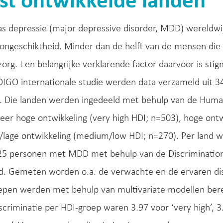
t ontwikkelde landen
s depressie (major depressive disorder, MDD) wereldwij
ongeschiktheid. Minder dan de helft van de mensen die 
org. Een belangrijke verklarende factor daarvoor is stigm
IGO internationale studie werden data verzameld uit 34
. Die landen werden ingedeeld met behulp van de Human
eer hoge ontwikkeling (very high HDI; n=503), hoge ontw
/lage ontwikkeling (medium/low HDI; n=270). Per land 
25 personen met MDD met behulp van de Discrimination 
. Gemeten worden o.a. de verwachte en de ervaren disc
epen werden met behulp van multivariate modellen ber
scriminatie per HDI-groep waren 3.97 voor ‘very high’, 3