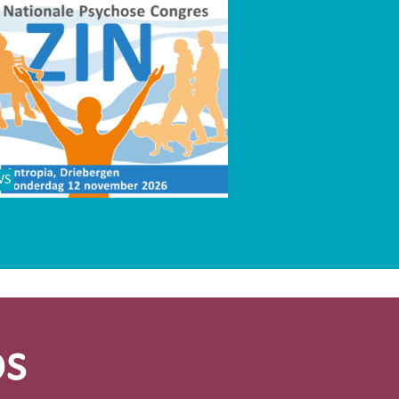
WS
os