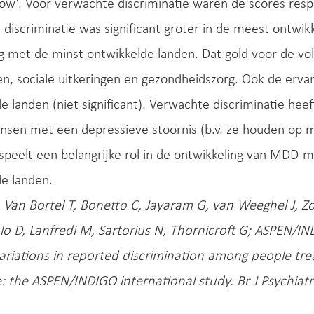
w’. Voor verwachte discriminatie waren de scores respec
discriminatie was significant groter in de meest ontwi
ng met de minst ontwikkelde landen. Dat gold voor de 
n, sociale uitkeringen en gezondheidszorg. Ook de ervar
e landen (niet significant). Verwachte discriminatie hee
sen met een depressieve stoornis (b.v. ze houden op met
speelt een belangrijke rol in de ontwikkeling van MDD
e landen.
, Van Bortel T, Bonetto C, Jayaram G, van Weeghel J, Z
alo D, Lanfredi M, Sartorius N, Thornicroft G; ASPEN/I
variations in reported discrimination among people tr
 the ASPEN/INDIGO international study. Br J Psychiatry