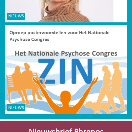
NIEUWS
Oproep postervoorstellen voor Het Nationale
Psychose Congres
NIEUWS
Site-
footer