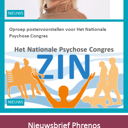
NIEUWS
Oproep postervoorstellen voor Het Nationale
Psychose Congres
NIEUWS
Site-
footer
Nieuwsbrief Phrenos