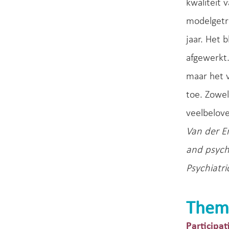
kwaliteit 
modelgetr
jaar. Het 
afgewerkt
maar het v
toe. Zowel
veelbelove
Van der E
and psychi
Psychiatri
Them
Participat