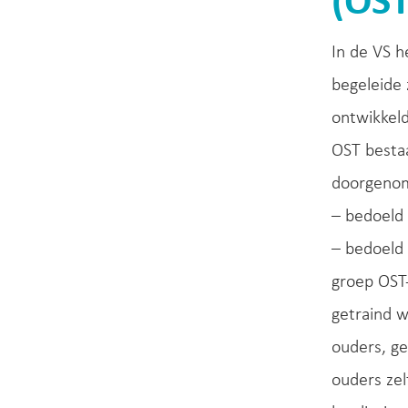
(OST
In de VS 
begeleide 
ontwikkeld
OST bestaa
doorgenome
– bedoeld
– bedoeld 
groep OST-
getraind 
ouders, ge
ouders ze