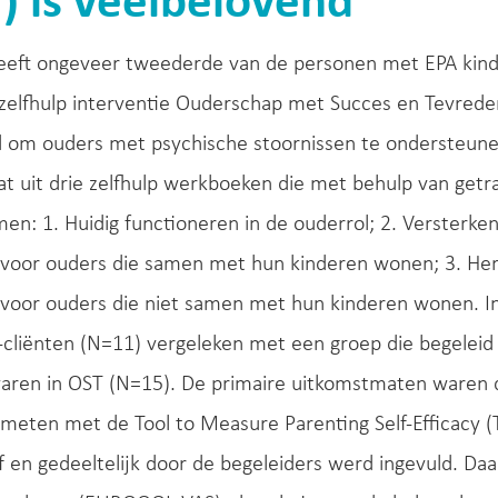
) is veelbelovend
heeft ongeveer tweederde van de personen met EPA kin
zelfhulp interventie Ouderschap met Succes en Tevreden
 om ouders met psychische stoornissen te ondersteunen 
t uit drie zelfhulp werkboeken die met behulp van get
n: 1. Huidig functioneren in de ouderrol; 2. Versterke
 voor ouders die samen met hun kinderen wonen; 3. Her
voor ouders die niet samen met hun kinderen wonen. In
cliënten (N=11) vergeleken met een groep die begeleid 
waren in OST (N=15). De primaire uitkomstmaten waren 
meten met de Tool to Measure Parenting Self-Efficacy (T
lf en gedeeltelijk door de begeleiders werd ingevuld.