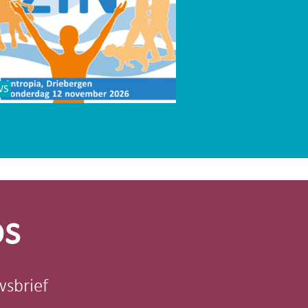
WS
os
wsbrief