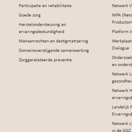
Participatie en rehabilitatie
Netwerk V
Goede zorg
NIPA (Net
Producton
Herstelondersteuning en
ervaringsdeskundigheid
Platform I
Mensenrechten en destigmatisering
Werkplaat
Dialogue
Domeinoverstijgende samenwerking
Onderzoek
Zorggerelateerde preventie
en onders
Netwerk Le
gezondhei
Netwerk H
ervarings
Landelijk 
Ervarings
Netwerk Li
in de GGZ