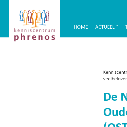
Site-
Kenniscentrum
header
Phrenos
HOME
ACTUEEL
Main
website
Navigation
Kenniscent
veelbelove
De N
Oude