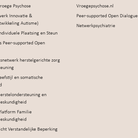
roege Psychose
Vroegepsychose.nl
werk Innovatie &
Peer-supported Open Dialogue
twikkeling Autisme)
Netwerkpsychiatrie
ndividuele Plaatsing en Steun
s Peer-supported Open
snetwerk herstelgerichte zorg
teuning
efstijl en somatische
d
erstelondersteuning en
deskundigheid
Platform Familie
deskundigheid
cht Verstandelijke Beperking