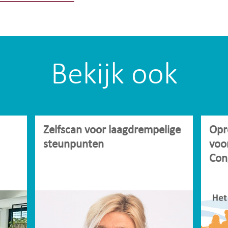
Bekijk ook
Zelfscan voor laagdrempelige
Opr
steunpunten
voo
Con