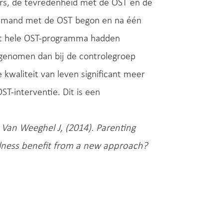
ers, de tevredenheid met de OST en de
iemand met de OST begon en na één
het hele OST-programma hadden
egenomen dan bij de controlegroep
 kwaliteit van leven significant meer
ST-interventie. Dit is een
 Van Weeghel J, (2014). Parenting
illness benefit from a new approach?