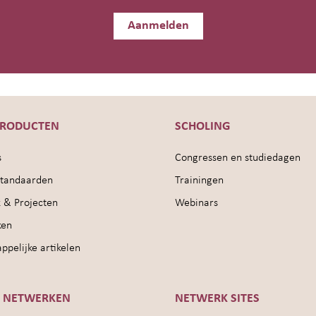
Aanmelden
PRODUCTEN
SCHOLING
s
Congressen en studiedagen
sstandaarden
Trainingen
 & Projecten
Webinars
ken
pelijke artikelen
E NETWERKEN
NETWERK SITES