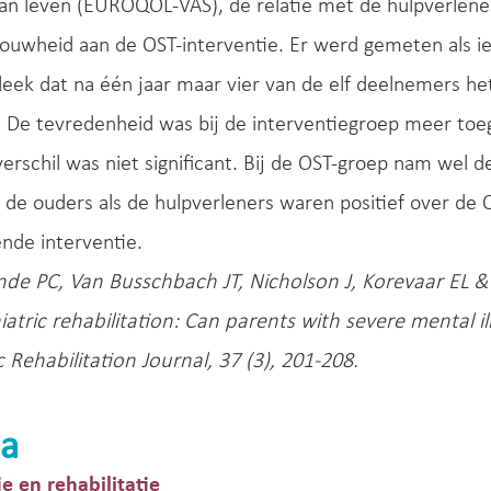
van leven (EUROQOL-VAS), de relatie met de hulpverlen
ouwheid aan de OST-interventie. Er werd gemeten als 
bleek dat na één jaar maar vier van de elf deelnemers 
. De tevredenheid was bij de interventiegroep meer to
erschil was niet significant. Bij de OST-groep nam wel de
 de ouders als de hulpverleners waren positief over de O
nde interventie.
nde PC, Van Busschbach JT, Nicholson J, Korevaar EL &
atric rehabilitation: Can parents with severe mental 
c Rehabilitation Journal, 37 (3), 201-208.
a
ie en rehabilitatie