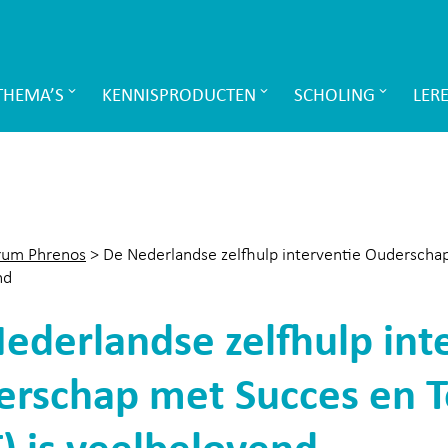
THEMA’S
KENNISPRODUCTEN
SCHOLING
LER
rum Phrenos
>
De Nederlandse zelfhulp interventie Ouderschap
nd
ederlandse zelfhulp int
rschap met Succes en 