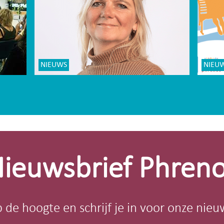
NIEUWS
NIEU
ieuwsbrief Phren
op de hoogte en schrijf je in voor onze nieu