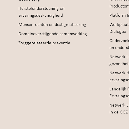
Producton
Herstelondersteuning en
ervaringsdeskundigheid
Platform I
Mensenrechten en destigmatisering
Werkplaat
Dialogue
Domeinoverstijgende samenwerking
Onderzoek
Zorggerelateerde preventie
en onders
Netwerk Le
gezondhei
Netwerk H
ervarings
Landelijk 
Ervarings
Netwerk Li
in de GGZ