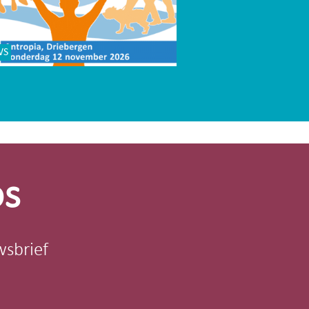
WS
os
wsbrief