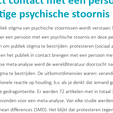
ct contact met een per
tige psychische stoornis
iek stigma van psychische stoornissen wordt verstaan:
an een persoon met een psychische stoornis en deze per
n om publiek stigma te bestrijden: protesteren (sociaal a
 en het publiek in contact brengen met een persoon met
e meta-analyse werd de wereldliteratuur doorzocht naa
igma te bestrijden. De uitkomstdimensies waren: verande
ionele reactie op houding; b.v. als je denkt dat iemand ge
 gedragsintentie. Er werden 72 artikelen -met in totaa
gevonden voor een meta-analyse. Van elke studie werde
ean differences (SMD). Het blijkt dat protesteren tegen