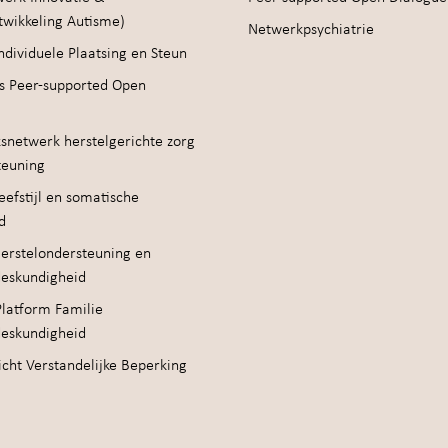
twikkeling Autisme)
Netwerkpsychiatrie
ndividuele Plaatsing en Steun
s Peer-supported Open
snetwerk herstelgerichte zorg
teuning
efstijl en somatische
d
erstelondersteuning en
deskundigheid
Platform Familie
deskundigheid
cht Verstandelijke Beperking