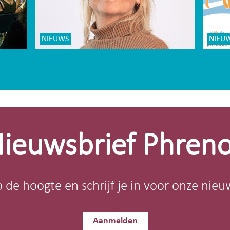
NIEUWS
NIEU
ieuwsbrief Phren
op de hoogte en schrijf je in voor onze nieu
Aanmelden