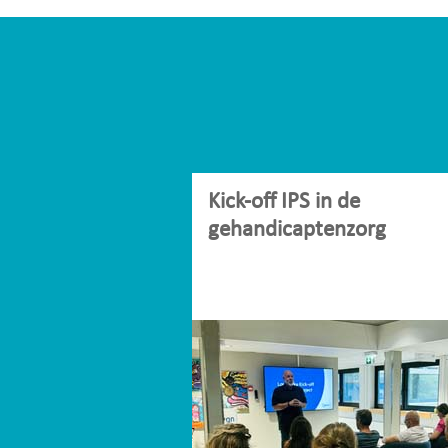
Kick-off IPS in de
gehandicaptenzorg