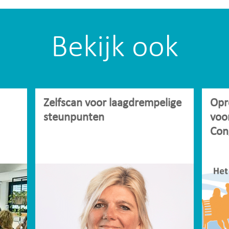
Bekijk ook
Zelfscan voor laagdrempelige
Opr
steunpunten
voo
Con