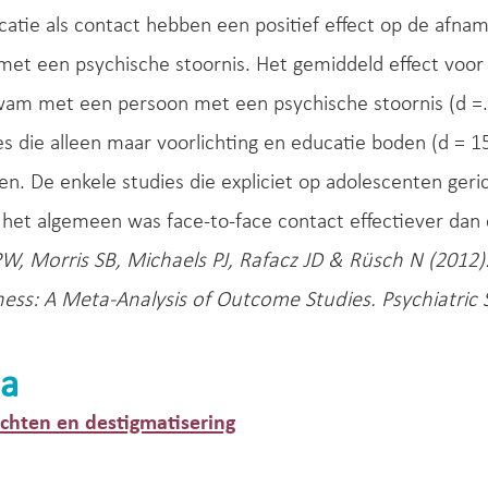
atie als contact hebben een positief effect op de afna
et een psychische stoornis. Het gemiddeld effect voor 
wam met een persoon met een psychische stoornis (d =.
es die alleen maar voorlichting en educatie boden (d = 15
n. De enkele studies die expliciet op adolescenten ger
 het algemeen was face-to-face contact effectiever dan
W, Morris SB, Michaels PJ, Rafacz JD & Rüsch N (2012).
ness: A Meta-Analysis of Outcome Studies. Psychiatric S
a
hten en destigmatisering