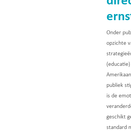
dire
erns
Onder publ
opzichte v
strategieë
(educatie)
Amerikaans
publiek st
is de emot
veranderde
geschikt 
standard m