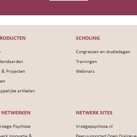
PRODUCTEN
SCHOLING
s
Congressen en studiedagen
sstandaarden
Trainingen
 & Projecten
Webinars
ken
pelijke artikelen
E NETWERKEN
NETWERK SITES
roege Psychose
Vroegepsychose.nl
werk Innovatie &
Peer-supported Open Dialogue