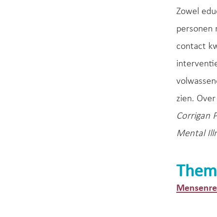
Zowel educ
personen m
contact k
interventi
volwassene
zien. Over
Corrigan P
Mental Ill
Them
Mensenrec