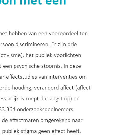
soon met een
 het hebben van een vooroordeel ten
soon discrimineren. Er zijn drie
ctivisme), het publiek voorlichten
 een psychische stoornis. In deze
r effectstudies van interventies om
rde houding, veranderd affect (affect
vaarlijk is roept dat angst op) en
l 33.364 onderzoeksdeelnemers-
n de effectmaten omgerekend naar
 publiek stigma geen effect heeft.