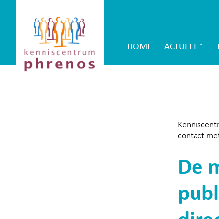
Site-
Kenniscentrum
header
Phrenos
HOME
ACTUEEL
Main
website
Navigation
Kenniscent
contact met
De m
publ