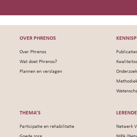
OVER PHRENOS
KENNIS
Over Phrenos
Publicatie
Wat doet Phrenos?
Kwaliteit
Plannen en verslagen
Onderzoek
Methodie
Wetenschap
THEMA’S
LEREND
Participatie en rehabilitatie
Netwerk V
Goede zorg
NIPA (Net