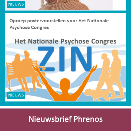
NIEUWS
Oproep postervoorstellen voor Het Nationale
Psychose Congres
NIEUWS
Site-
footer
Nieuwsbrief Phrenos