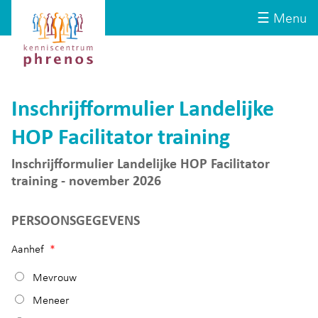
Site-
Kenniscentrum
☰ Menu
header
Phrenos
website
Inschrijfformulier Landelijke
HOP Facilitator training
Inschrijfformulier Landelijke HOP Facilitator
training - november 2026
PERSOONSGEGEVENS
Aanhef
*
Mevrouw
Meneer