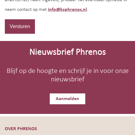
neem contact op met
info@kcphrenos.nl
.
Versturen
Site-
footer
Nieuwsbrief Phrenos
Blijf op de hoogte en schrijf je in voor onze
nieuwsbrief
Aanmelden
OVER PHRENOS