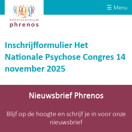
Site-
Kenniscentrum
☰ Menu
header
Phrenos
website
Inschrijfformulier Het
Nationale Psychose Congres 14
november 2025
Site-
footer
Nieuwsbrief Phrenos
Blijf op de hoogte en schrijf je in voor onze
nieuwsbrief