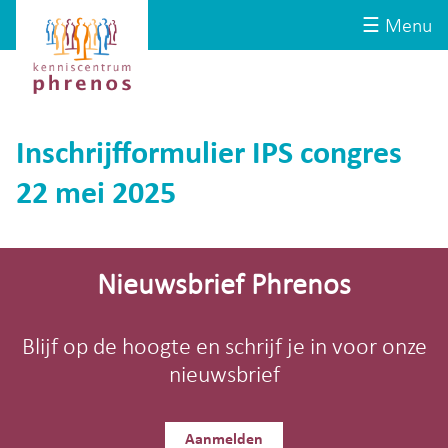
Site-
Kenniscentrum
☰ Menu
header
Phrenos
website
Inschrijfformulier IPS congres
22 mei 2025
Site-
footer
Nieuwsbrief Phrenos
Blijf op de hoogte en schrijf je in voor onze
nieuwsbrief
Aanmelden