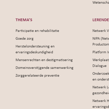
Wetenschap
THEMA’S
LEREND
Participatie en rehabilitatie
Netwerk V
Goede zorg
NIPA (Net
Producton
Herstelondersteuning en
ervaringsdeskundigheid
Platform I
Mensenrechten en destigmatisering
Werkplaat
Dialogue
Domeinoverstijgende samenwerking
Onderzoek
Zorggerelateerde preventie
en onders
Netwerk Le
gezondhei
Netwerk H
ervarings