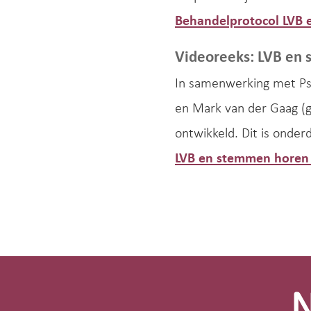
Behandelprotocol LVB
Videoreeks: LVB en
In samenwerking met Psy
en Mark van der Gaag (
ontwikkeld. Dit is onder
LVB en stemmen horen 
Site-
footer
N