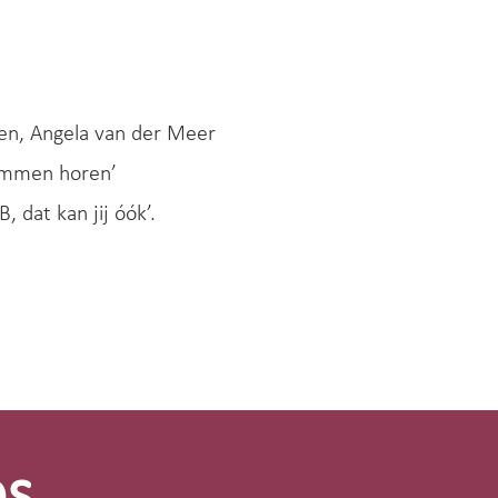
en, Angela van der Meer
temmen horen’
 dat kan jij óók’.
os