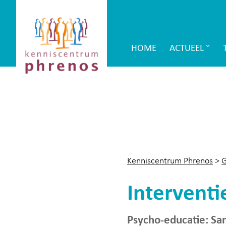
Site-
Kenniscentrum
header
Phrenos
HOME
ACTUEEL
Main
website
Navigation
Kenniscentrum Phrenos
>
G
Interventi
Psycho-educatie: Sa