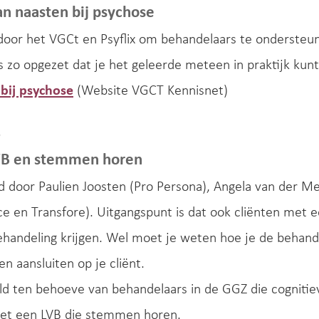
an naasten bij psychose
d door het VGCt en Psyflix om behandelaars te ondersteu
is zo opgezet dat je het geleerde meteen in praktijk kun
bij psychose
(Website VGCT Kennisnet)
B
VB en stemmen horen
ld door Paulien Joosten (Pro Persona), Angela van der M
 en Transfore). Uitgangspunt is dat ook cliënten met ee
ehandeling krijgen. Wel moet je weten hoe je de behand
en aansluiten op je cliënt.
eld ten behoeve van behandelaars in de GGZ die cogniti
met een LVB die stemmen horen.