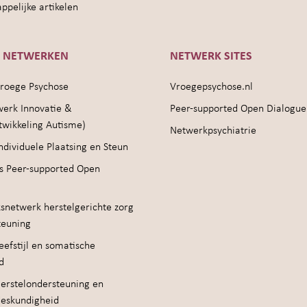
pelijke artikelen
E NETWERKEN
NETWERK SITES
roege Psychose
Vroegepsychose.nl
werk Innovatie &
Peer-supported Open Dialogue
twikkeling Autisme)
Netwerkpsychiatrie
ndividuele Plaatsing en Steun
s Peer-supported Open
snetwerk herstelgerichte zorg
teuning
efstijl en somatische
d
erstelondersteuning en
deskundigheid