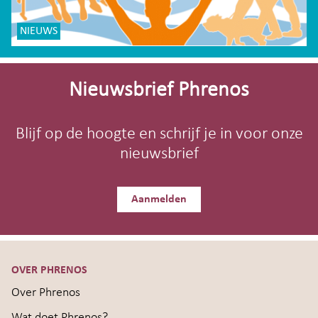
NIEUWS
Site-
footer
Nieuwsbrief Phrenos
Blijf op de hoogte en schrijf je in voor onze
nieuwsbrief
Aanmelden
OVER PHRENOS
Over Phrenos
Wat doet Phrenos?