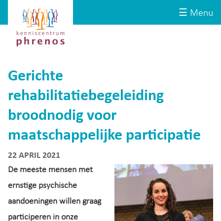
Site-
Kenniscentrum
☰ Menu
header
Phrenos
website
Gerichte
rehabilitatiebegeleiding
broodnodig voor
maatschappelijke participatie
22 APRIL 2021
De meeste mensen met
ernstige psychische
aandoeningen willen graag
participeren in onze