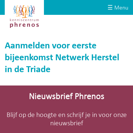
Site-
Kenniscentrum
☰ Menu
header
Phrenos
website
Aanmelden voor eerste
bijeenkomst Netwerk Herstel
in de Triade
Site-
footer
Nieuwsbrief Phrenos
Blijf op de hoogte en schrijf je in voor onze
nieuwsbrief