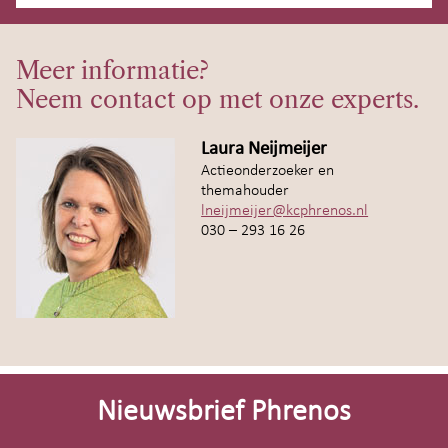
Meer informatie?
Neem contact op met onze experts.
Laura Neijmeijer
Actieonderzoeker en
themahouder
lneijmeijer@kcphrenos.nl
030 – 293 16 26
Site-
footer
Nieuwsbrief Phrenos