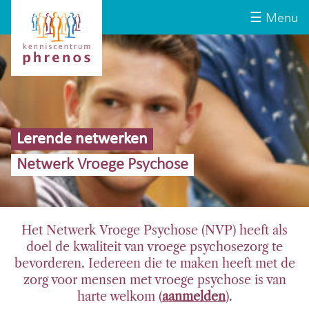
Site-
Kenniscentrum
☰ Menu
header
Phrenos
website
Lerende netwerken
Netwerk Vroege Psychose
Het Netwerk Vroege Psychose (NVP) heeft als
doel de kwaliteit van vroege psychosezorg te
bevorderen. Iedereen die te maken heeft met de
zorg voor mensen met vroege psychose is van
harte welkom (
aanmelden
).